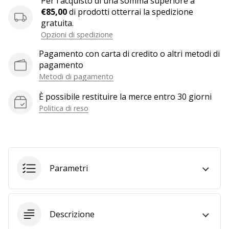
Per l'acquisto di una somma superiore a
a
€85,00
di prodotti otterrai la spedizione
noi
gratuita.
come
Opzioni di spedizione
Brand
Ambassador.
Pagamento con carta di credito o altri metodi di
pagamento
Metodi di pagamento
Mostra
È possibile restituire la merce entro 30 giorni
tutti gli
Politica di reso
articoli
Parametri
Descrizione