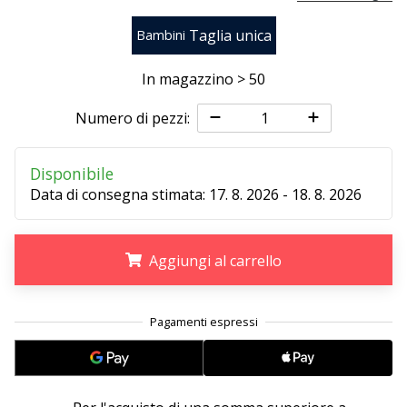
Taglia unica
Bambini
25. 11. 2024
•
In magazzino > 50
Tempo di lettura: 1 min.
Diventa
Numero di pezzi:
nostro
brand
Disponibile
ambassador
Data di consegna stimata:
17. 8. 2026 - 18. 8. 2026
WePlayHandball
Anche
tu
Aggiungi al carrello
sei
un
.
.
.
fanatico
dell'handball
come
noi?
Unisciti