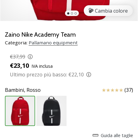
Scopri
Cambia colore
le
nuove
scarpe
da
Zaino Nike Academy Team
pallamano
Categoria:
Pallamano equipment
PUMA
Accelerate
€37,99
NITRO
€23,10
IVA inclusa
SQD
5!
Ultimo prezzo più basso:
€22,10
Conosci
gli
Recensioni
Bambini,
Rosso
(37)
aggiornamenti
tecnici
e
valuta
se
vale
la…
Guida alle taglie