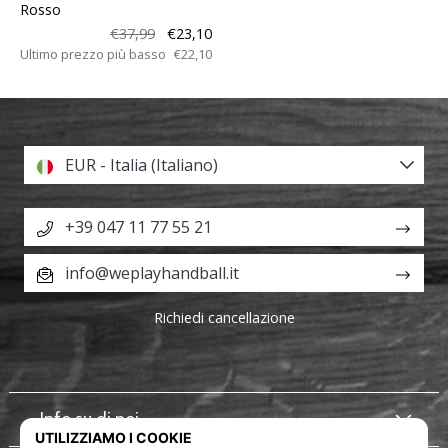
Rosso
€37,99
€23,10
Ultimo prezzo più basso
€22,10
EUR - Italia (Italiano)
+39 047 11 77 55 21
info@weplayhandball.it
Richiedi cancellazione
Info su di noi