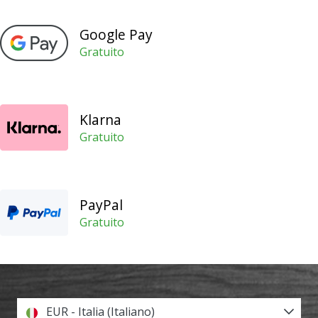
Scopri
le
Google Pay
nuove
Gratuito
scarpe
da
pallamano
PUMA
Klarna
Accelerate
Gratuito
NITRO
SQD
5!
Conosci
gli
PayPal
aggiornamenti
Gratuito
tecnici
e
valuta
se
vale
la…
EUR - Italia (Italiano)