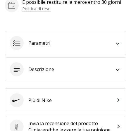
È possibile restituire la merce entro 30 giorni
a
noi
Politica di reso
come
Brand
Ambassador.
Parametri
Mostra
tutti gli
articoli
Descrizione
Più di Nike
Nike
Invia la recensione del prodotto
Invia la recensione del prodotto
Ci piacerebbe leggere la tua opinione