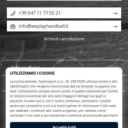
+39 047 11 77 55 21
info@weplayhandball.it
Richiedi cancellazione
Info su di noi
Servizio clienti
WePlayHandball.it