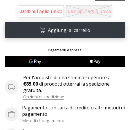
Taglia unica
Taglia unica
Bambini
Bambini
25. 11. 2024
•
Tempo di lettura: 1 min.
Aggiungi al carrello
Diventa
nostro
brand
ambassador
WePlayHandball
Anche
Per l'acquisto di una somma superiore a
tu
€85,00
di prodotti otterrai la spedizione
sei
gratuita.
un
Opzioni di spedizione
fanatico
dell'handball
Pagamento con carta di credito o altri metodi di
come
pagamento
noi?
Metodi di pagamento
Unisciti