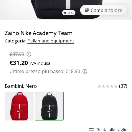
Scopri
Cambia colore
le
nuove
scarpe
da
Zaino Nike Academy Team
pallamano
Categoria:
Pallamano equipment
PUMA
Accelerate
€37,99
NITRO
€31,20
IVA inclusa
SQD
5!
Ultimo prezzo più basso:
€18,90
Conosci
gli
Recensioni
Bambini,
Nero
(37)
aggiornamenti
tecnici
e
valuta
se
vale
la…
Guida alle taglie