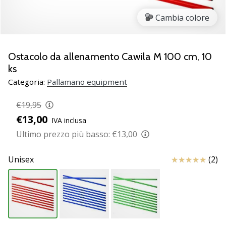
Scopri
Cambia colore
le
nuove
scarpe
da
Ostacolo da allenamento Cawila M 100 cm, 10
pallamano
ks
PUMA
Categoria:
Pallamano equipment
Accelerate
NITRO
€19,95
SQD
€13,00
5!
IVA inclusa
Conosci
Ultimo prezzo più basso:
€13,00
gli
aggiornamenti
Recensioni
Unisex
(2)
tecnici
e
valuta
se
vale
la…