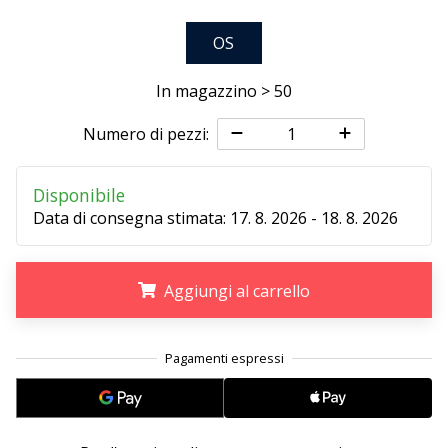
OS
25. 11. 2024
•
In magazzino > 50
Tempo di lettura: 1 min.
Diventa
Numero di pezzi:
nostro
brand
Disponibile
ambassador
Data di consegna stimata:
17. 8. 2026 - 18. 8. 2026
WePlayHandball
Anche
tu
Aggiungi al carrello
sei
un
.
.
.
fanatico
dell'handball
come
noi?
Unisciti