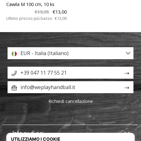
Cawila M 100 cm, 10 ks
€19,95
€13,00
Ultimo prezzo più basso
€13,00
EUR - Italia (Italiano)
+39 047 11 77 55 21
info@weplayhandball.it
Richiedi cancellazione
Info su di noi