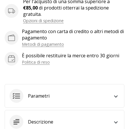
Per l'acquisto di una somma superiore a
a
€85,00
di prodotti otterrai la spedizione
noi
gratuita.
come
Opzioni di spedizione
Brand
Ambassador.
Pagamento con carta di credito o altri metodi di
pagamento
Metodi di pagamento
Mostra
È possibile restituire la merce entro 30 giorni
tutti gli
Politica di reso
articoli
Parametri
Descrizione