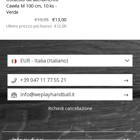
Cawila M 100 cm, 10 ks
-
Verde
€19,95
€13,00
Ultimo prezzo più basso
€12,00
EUR - Italia (Italiano)
+39 047 11 77 55 21
info@weplayhandball.it
Richiedi cancellazione