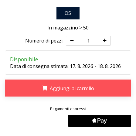
OS
25. 11. 2024
•
In magazzino > 50
Tempo di lettura: 1 min.
Diventa
Numero di pezzi:
nostro
brand
Disponibile
ambassador
Data di consegna stimata:
17. 8. 2026 - 18. 8. 2026
WePlayHandball
Anche
tu
Aggiungi al carrello
sei
un
.
.
.
fanatico
dell'handball
come
noi?
Unisciti