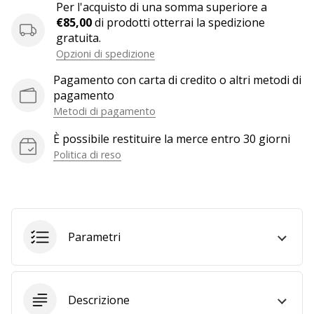
a
Per l'acquisto di una somma superiore a
noi
€85,00
di prodotti otterrai la spedizione
come
gratuita.
Brand
Opzioni di spedizione
Ambassador.
Pagamento con carta di credito o altri metodi di
pagamento
Metodi di pagamento
Mostra
È possibile restituire la merce entro 30 giorni
tutti gli
Politica di reso
articoli
Parametri
Descrizione