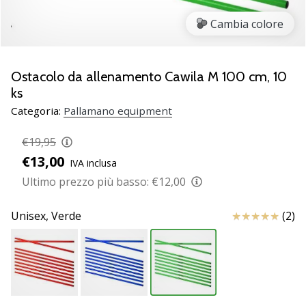
Scopri
Cambia colore
le
nuove
scarpe
da
Ostacolo da allenamento Cawila M 100 cm, 10
pallamano
ks
PUMA
Categoria:
Pallamano equipment
Accelerate
NITRO
€19,95
SQD
€13,00
5!
IVA inclusa
Conosci
Ultimo prezzo più basso:
€12,00
gli
aggiornamenti
Recensioni
Unisex,
Verde
(2)
tecnici
e
valuta
se
vale
la…