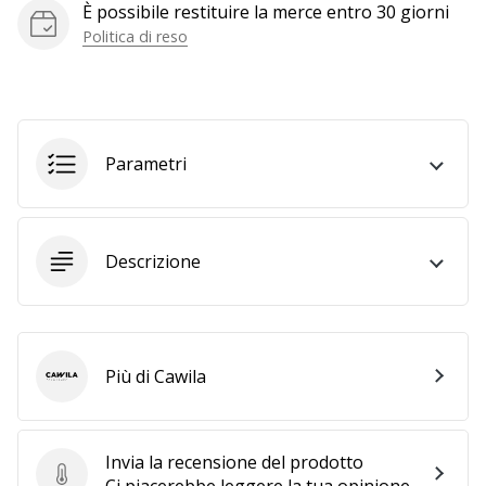
a
È possibile restituire la merce entro 30 giorni
noi
Politica di reso
come
Brand
Ambassador.
Parametri
Mostra
tutti gli
articoli
Descrizione
Più di Cawila
Cawila
Invia la recensione del prodotto
Invia la recensione del prodotto
Ci piacerebbe leggere la tua opinione