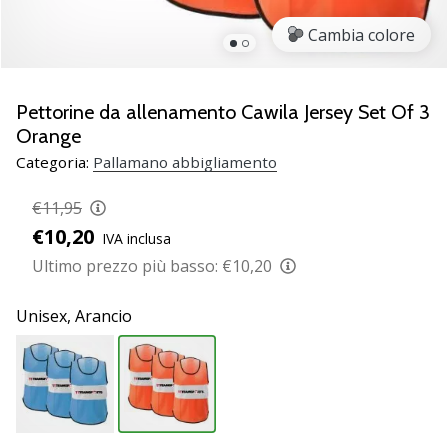
Scopri
Cambia colore
le
nuove
scarpe
da
Pettorine da allenamento Cawila Jersey Set Of 3
pallamano
Orange
PUMA
Categoria:
Pallamano abbigliamento
Accelerate
NITRO
€11,95
SQD
€10,20
5!
IVA inclusa
Conosci
Ultimo prezzo più basso:
€10,20
gli
aggiornamenti
Unisex,
Arancio
tecnici
e
valuta
se
vale
la…