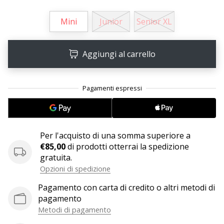
Mini
Junior
Senior XL
25. 11. 2024
•
Tempo di lettura: 1 min.
Aggiungi al carrello
Diventa
nostro
brand
ambassador
WePlayHandball
Anche
Per l'acquisto di una somma superiore a
tu
€85,00
di prodotti otterrai la spedizione
sei
gratuita.
un
Opzioni di spedizione
fanatico
dell'handball
Pagamento con carta di credito o altri metodi di
come
pagamento
noi?
Metodi di pagamento
Unisciti