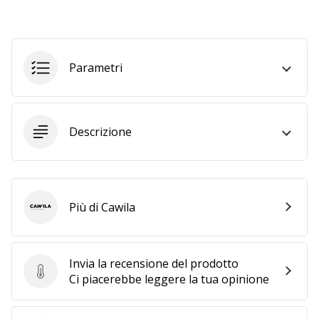
a
noi
come
Brand
Parametri
Ambassador.
Mostra
Descrizione
tutti gli
articoli
Più di Cawila
Cawila
Invia la recensione del prodotto
Invia la recensione del prodotto
Ci piacerebbe leggere la tua opinione