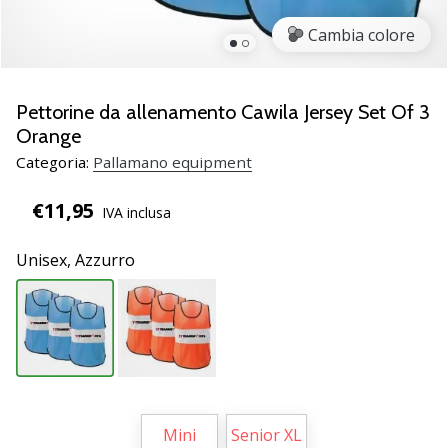
Scopri
Cambia colore
le
nuove
scarpe
da
Pettorine da allenamento Cawila Jersey Set Of 3
pallamano
Orange
PUMA
Categoria:
Pallamano equipment
Accelerate
NITRO
€11,95
IVA inclusa
SQD
5!
Unisex,
Azzurro
Conosci
gli
aggiornamenti
tecnici
e
valuta
se
vale
Mini
Senior XL
la…