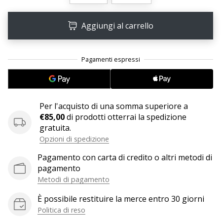
Aggiungi al carrello
25. 11. 2024
•
Tempo di lettura: 1 min.
Diventa
nostro
brand
ambassador
Per l'acquisto di una somma superiore a
WePlayHandball
€85,00
di prodotti otterrai la spedizione
Anche
gratuita.
tu
Opzioni di spedizione
sei
Pagamento con carta di credito o altri metodi di
un
pagamento
fanatico
Metodi di pagamento
dell'handball
come
È possibile restituire la merce entro 30 giorni
noi?
Politica di reso
Unisciti