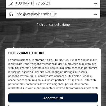
+39 047 11 77 55 21
info@weplayhandball.it
Richiedi cancellazione
Info su di noi
Servizio clienti
WePlayHandball.it
Topforsport s. r. o., Dukelská třída 1666/106, Brno, 614 00