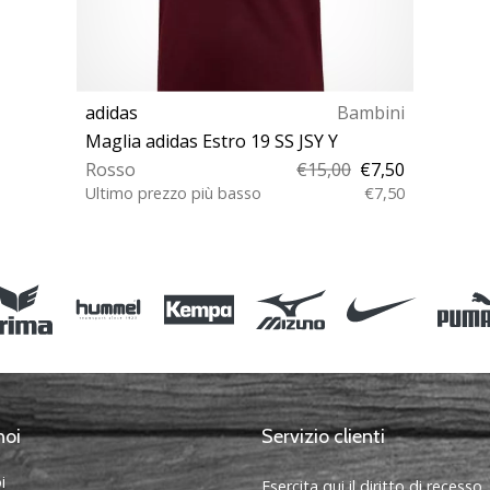
adidas
Bambini
Maglia adidas Estro 19 SS JSY Y
Rosso
€15,00
€7,50
Ultimo prezzo più basso
€7,50
XXS (111-116 cm) XS (123-128 cm) S (135-
140 cm) M (147-152 cm) L (159-164 cm)
noi
Servizio clienti
i
Esercita qui il diritto di recesso