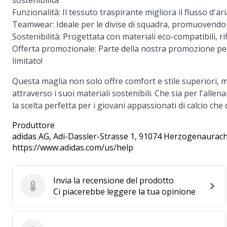
sostenibilità
Funzionalità:
Il tessuto traspirante migliora il flusso d
Teamwear:
Ideale per le divise di squadra, promuovendo 
Sostenibilità:
Progettata con materiali eco-compatibili, ri
Offerta promozionale:
Parte della nostra promozione per
limitato!
Questa maglia non solo offre comfort e stile superiori, m
attraverso i suoi materiali sostenibili. Che sia per l'allen
la scelta perfetta per i giovani appassionati di calcio che
Produttore
adidas AG
, Adi-Dassler-Strasse 1, 91074 Herzogenaurach
https://www.adidas.com/us/help
Invia la recensione del prodotto
Invia la recensione del prodotto
Ci piacerebbe leggere la tua opinione