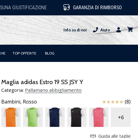
SUNA GIUSTIFICAZIONE
GARANZIA DI RIMBORSO
Info su di noi
Aiuto
Utente
carrel
CHE
TOP OFFERTE
BLOG
Maglia adidas Estro 19 SS JSY Y
Categoria:
Pallamano abbigliamento
Recensioni
Bambini,
Rosso
(8)
+6
Guida alle taglie