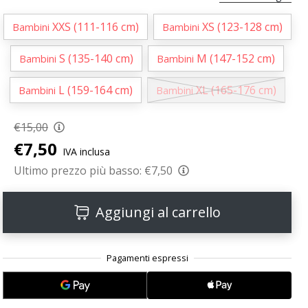
XXS (111-116 cm)
XS (123-128 cm)
Bambini
Bambini
S (135-140 cm)
M (147-152 cm)
Bambini
Bambini
L (159-164 cm)
XL (165-176 cm)
Bambini
Bambini
€15,00
€7,50
IVA inclusa
Ultimo prezzo più basso:
€7,50
Aggiungi al carrello