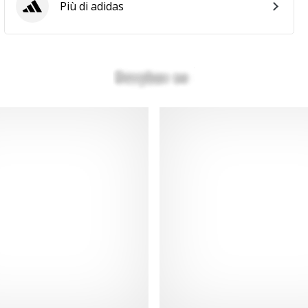
Più di adidas
adidas