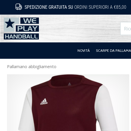
SPEDIZIONE GRATUITA SU
ORDINI SUPERIORI A €85,00
WePlayHandball.it
NOVITÁ
SCARPE DA PALLAM
Pallamano abbigliamento