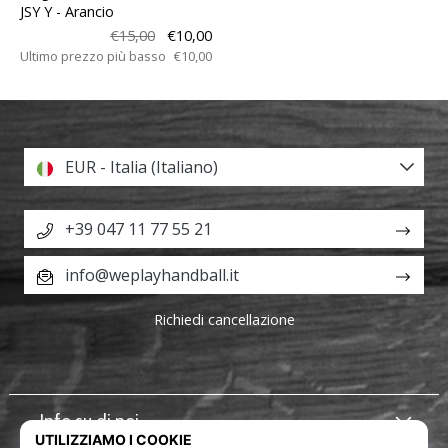
JSY Y
- Arancio
€15,00
€10,00
Ultimo prezzo più basso
€10,00
EUR - Italia (Italiano)
+39 047 11 77 55 21
info@weplayhandball.it
Richiedi cancellazione
Info su di noi