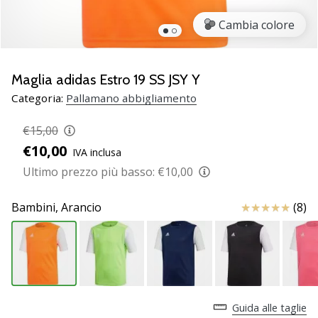
Scopri
Cambia colore
le
nuove
scarpe
da
Maglia adidas Estro 19 SS JSY Y
pallamano
Categoria:
Pallamano abbigliamento
PUMA
Accelerate
€15,00
NITRO
€10,00
IVA inclusa
SQD
5!
Ultimo prezzo più basso:
€10,00
Conosci
gli
Recensioni
Bambini,
Arancio
(8)
aggiornamenti
tecnici
e
valuta
se
vale
Guida alle taglie
la…