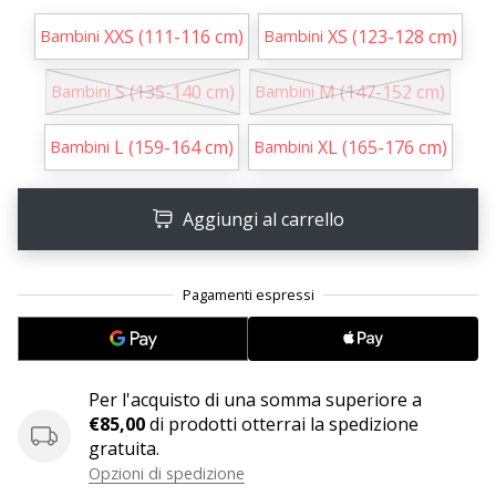
XXS (111-116 cm)
XS (123-128 cm)
Bambini
Bambini
25. 11. 2024
•
S (135-140 cm)
M (147-152 cm)
Bambini
Bambini
Tempo di lettura: 1 min.
Diventa
L (159-164 cm)
XL (165-176 cm)
Bambini
Bambini
nostro
brand
Aggiungi al carrello
ambassador
WePlayHandball
Anche
tu
sei
un
fanatico
Per l'acquisto di una somma superiore a
dell'handball
€85,00
di prodotti otterrai la spedizione
come
gratuita.
noi?
Opzioni di spedizione
Unisciti