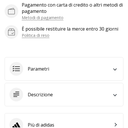
a
Pagamento con carta di credito o altri metodi di
noi
pagamento
come
Metodi di pagamento
Brand
Ambassador.
È possibile restituire la merce entro 30 giorni
Politica di reso
Mostra
tutti gli
articoli
Parametri
Descrizione
Più di adidas
adidas