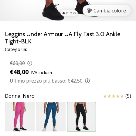
Scopri
Cambia colore
le
nuove
scarpe
da
Leggins Under Armour UA Fly Fast 3.0 Ankle
pallamano
Tight-BLK
PUMA
Categoria:
Accelerate
NITRO
€60,00
SQD
€48,00
5!
IVA inclusa
Conosci
Ultimo prezzo più basso:
€42,50
gli
aggiornamenti
Recensioni
Donna,
Nero
(5)
tecnici
e
valuta
se
vale
la…