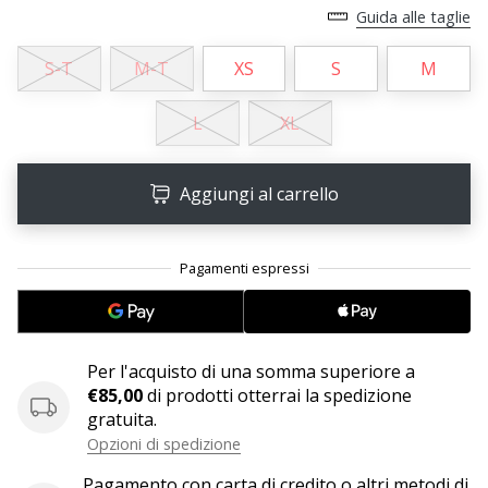
Guida alle taglie
25. 11. 2024
S-T
M-T
XS
S
M
•
Tempo di lettura: 1 min.
L
XL
Diventa
nostro
brand
Aggiungi al carrello
ambassador
WePlayHandball
Anche
tu
sei
un
Per l'acquisto di una somma superiore a
fanatico
€85,00
di prodotti otterrai la spedizione
dell'handball
gratuita.
come
Opzioni di spedizione
noi?
Unisciti
Pagamento con carta di credito o altri metodi di