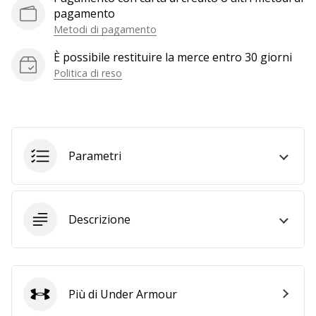
a
pagamento
noi
Metodi di pagamento
come
Brand
È possibile restituire la merce entro 30 giorni
Ambassador.
Politica di reso
Mostra
tutti gli
Parametri
articoli
Descrizione
Più di Under Armour
Under Armour