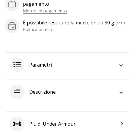
a
pagamento
noi
Metodi di pagamento
come
Brand
È possibile restituire la merce entro 30 giorni
Ambassador.
Politica di reso
Mostra
tutti gli
Parametri
articoli
Descrizione
Più di Under Armour
Under Armour