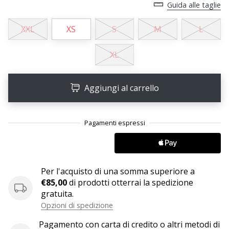
Guida alle taglie
25. 11. 2024
XXL
XS
S
M
L
•
Tempo di lettura: 1 min.
XL
Diventa
nostro
Aggiungi al carrello
brand
ambassador
WePlayHandball
Anche
tu
sei
un
Per l'acquisto di una somma superiore a
fanatico
€85,00
di prodotti otterrai la spedizione
dell'handball
gratuita.
come
Opzioni di spedizione
noi?
Unisciti
Pagamento con carta di credito o altri metodi di