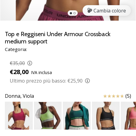
Scopri
Cambia colore
le
nuove
scarpe
da
Top e Reggiseni Under Armour Crossback
pallamano
medium support
PUMA
Categoria:
Accelerate
NITRO
€35,00
SQD
€28,00
5!
IVA inclusa
Conosci
Ultimo prezzo più basso:
€25,90
gli
aggiornamenti
Recensioni
Donna,
Viola
(5)
tecnici
e
valuta
se
vale
la…