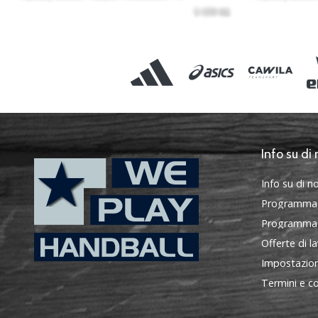
Info su di 
Info su di no
Programma
Programma d
Offerte di l
Impostazion
WePlayHandball.it
Termini e co