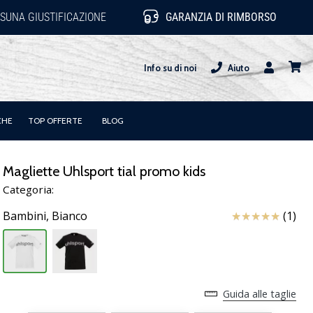
SUNA GIUSTIFICAZIONE
GARANZIA DI RIMBORSO
Info su di noi
Aiuto
Utente
carrel
CHE
TOP OFFERTE
BLOG
Magliette Uhlsport tial promo kids
Categoria:
Recensioni
Bambini,
Bianco
(1)
Guida alle taglie