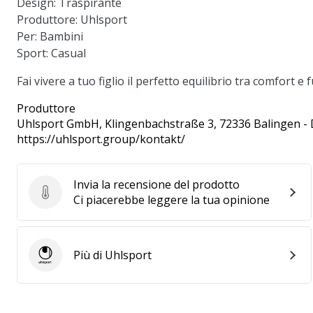
Design
: Traspirante
Produttore
: Uhlsport
Per
: Bambini
Sport
: Casual
Fai vivere a tuo figlio il perfetto equilibrio tra comfort e
Produttore
Uhlsport GmbH
, Klingenbachstraße 3, 72336 Balingen -
https://uhlsport.group/kontakt/
Invia la recensione del prodotto
Invia la recensione del prodotto
Ci piacerebbe leggere la tua opinione
Più di Uhlsport
Uhlsport