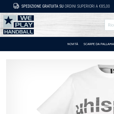
SPEDIZIONE GRATUITA SU
ORDINI SUPERIORI A €85,00
WePlayHandball.it
NOVITÁ
SCARPE DA PALLAM