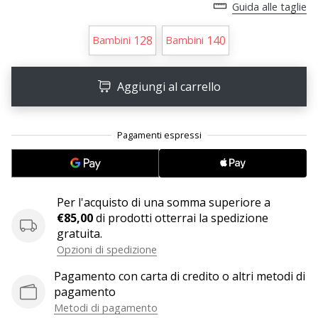
Guida alle taglie
25. 11. 2024
128
140
Bambini
Bambini
•
Tempo di lettura: 1 min.
Aggiungi al carrello
Diventa
nostro
brand
ambassador
WePlayHandball
Anche
tu
Per l'acquisto di una somma superiore a
sei
€85,00
di prodotti otterrai la spedizione
un
gratuita.
fanatico
Opzioni di spedizione
dell'handball
Pagamento con carta di credito o altri metodi di
come
pagamento
noi?
Unisciti
Metodi di pagamento