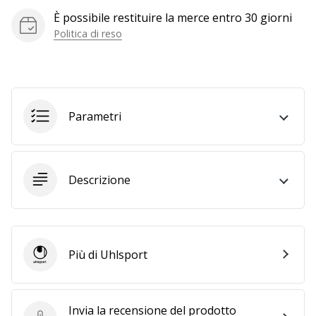
a
È possibile restituire la merce entro 30 giorni
noi
Politica di reso
come
Brand
Ambassador.
Parametri
Mostra
tutti gli
articoli
Descrizione
Più di Uhlsport
Uhlsport
Invia la recensione del prodotto