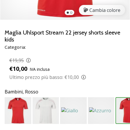
Scopri
Cambia colore
le
nuove
scarpe
da
Maglia Uhlsport Stream 22 jersey shorts sleeve
pallamano
kids
PUMA
Categoria:
Accelerate
NITRO
€19,95
SQD
€10,00
5!
IVA inclusa
Conosci
Ultimo prezzo più basso:
€10,00
gli
aggiornamenti
Bambini,
Rosso
tecnici
e
valuta
se
vale
la…