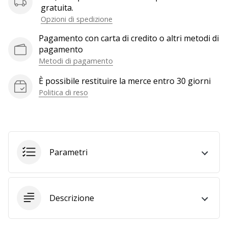
a
gratuita.
noi
Opzioni di spedizione
come
Brand
Pagamento con carta di credito o altri metodi di
Ambassador.
pagamento
Metodi di pagamento
È possibile restituire la merce entro 30 giorni
Mostra
Politica di reso
tutti gli
articoli
Parametri
Descrizione