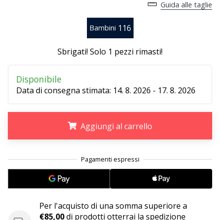
Guida alle taglie
25. 11. 2024
116
Bambini
•
Tempo di lettura: 1 min.
Sbrigati! Solo
1 pezzi rimasti
!
Diventa
nostro
Disponibile
brand
Data di consegna stimata:
14. 8. 2026 - 17. 8. 2026
ambassador
WePlayHandball
Aggiungi al carrello
Anche
tu
sei
.
.
.
un
fanatico
dell'handball
come
noi?
Per l'acquisto di una somma superiore a
Unisciti
€85,00
di prodotti otterrai la spedizione