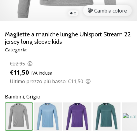
Scopri
Cambia colore
le
nuove
scarpe
da
Magliette a maniche lunghe Uhlsport Stream 22
pallamano
jersey long sleeve kids
PUMA
Categoria:
Accelerate
NITRO
€22,95
SQD
€11,50
5!
IVA inclusa
Conosci
Ultimo prezzo più basso:
€11,50
gli
aggiornamenti
Bambini,
Grigio
tecnici
e
valuta
se
vale
la…