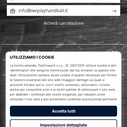
info@weplayhandball.it
Richiedi cancellazione
Info su di noi
Servizio clienti
WePlayHandball.it
Topforsport s. r. o., Dukelská třída 1666/106, Brno, 614 00
codice fiscale: CZ29213291