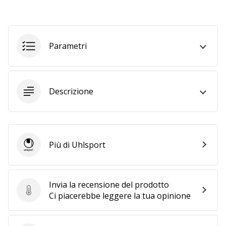
a
noi
come
Brand
Parametri
Ambassador.
Mostra
Descrizione
tutti gli
articoli
Più di Uhlsport
Uhlsport
Invia la recensione del prodotto
Invia la recensione del prodotto
Ci piacerebbe leggere la tua opinione