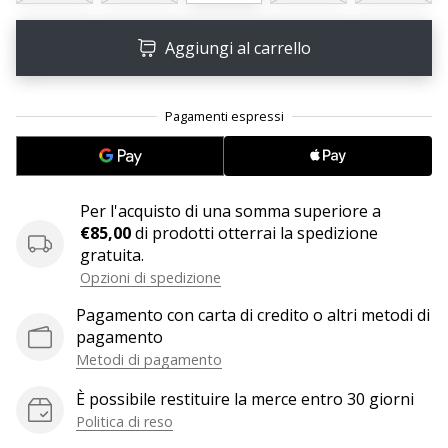
Aggiungi al carrello
25. 11. 2024
•
Tempo di lettura: 1 min.
Diventa
nostro
brand
ambassador
Per l'acquisto di una somma superiore a
WePlayHandball
€85,00
di prodotti otterrai la spedizione
gratuita.
Anche
Opzioni di spedizione
tu
sei
Pagamento con carta di credito o altri metodi di
un
pagamento
fanatico
Metodi di pagamento
dell'handball
come
È possibile restituire la merce entro 30 giorni
noi?
Politica di reso
Unisciti