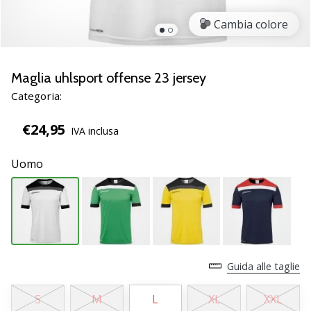
Scopri
Cambia colore
le
nuove
scarpe
da
Maglia uhlsport offense 23 jersey
pallamano
Categoria:
PUMA
Accelerate
€24,95
IVA inclusa
NITRO
SQD
Uomo
5!
Conosci
gli
aggiornamenti
tecnici
e
valuta
Guida alle taglie
se
vale
S
M
L
XL
XXL
la…