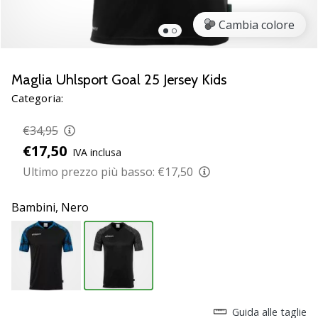
Scopri
Cambia colore
le
nuove
scarpe
da
Maglia Uhlsport Goal 25 Jersey Kids
pallamano
Categoria:
PUMA
Accelerate
€34,95
NITRO
€17,50
IVA inclusa
SQD
5!
Ultimo prezzo più basso:
€17,50
Conosci
gli
Bambini,
Nero
aggiornamenti
tecnici
e
valuta
se
vale
la…
Guida alle taglie