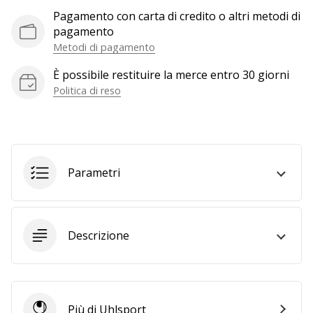
a
Pagamento con carta di credito o altri metodi di
noi
pagamento
come
Metodi di pagamento
Brand
Ambassador.
È possibile restituire la merce entro 30 giorni
Politica di reso
Mostra
tutti gli
articoli
Parametri
Descrizione
Più di Uhlsport