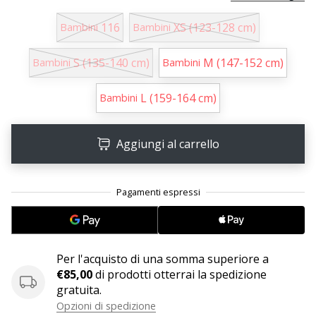
116
XS (123-128 cm)
Bambini
Bambini
25. 11. 2024
•
S (135-140 cm)
M (147-152 cm)
Bambini
Bambini
Tempo di lettura: 1 min.
Diventa
L (159-164 cm)
Bambini
nostro
brand
ambassador
Aggiungi al carrello
WePlayHandball
Anche
tu
sei
un
fanatico
Per l'acquisto di una somma superiore a
dell'handball
€85,00
di prodotti otterrai la spedizione
come
gratuita.
noi?
Unisciti
Opzioni di spedizione