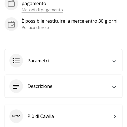
a
pagamento
noi
Metodi di pagamento
come
Brand
È possibile restituire la merce entro 30 giorni
Ambassador.
Politica di reso
Mostra
tutti gli
Parametri
articoli
Descrizione
Più di Cawila
Cawila