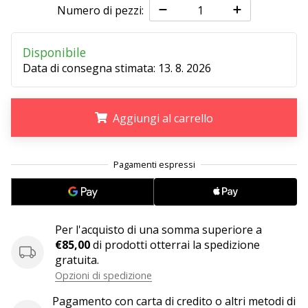
Numero di pezzi:
25. 11. 2024
Disponibile
•
Tempo di lettura: 1 min.
Data di consegna stimata:
13. 8. 2026
Diventa
nostro
Aggiungi al carrello
brand
ambassador
WePlayHandball
.
.
.
Anche
tu
sei
un
Per l'acquisto di una somma superiore a
fanatico
€85,00
di prodotti otterrai la spedizione
dell'handball
gratuita.
come
Opzioni di spedizione
noi?
Unisciti
Pagamento con carta di credito o altri metodi di