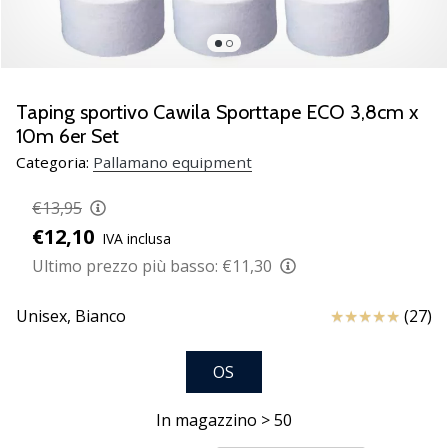
Scopri
le
nuove
scarpe
da
Taping sportivo Cawila Sporttape ECO 3,8cm x
pallamano
10m 6er Set
PUMA
Categoria:
Pallamano equipment
Accelerate
NITRO
€13,95
SQD
€12,10
5!
IVA inclusa
Conosci
Ultimo prezzo più basso:
€11,30
gli
aggiornamenti
Recensioni
Unisex,
Bianco
(27)
tecnici
e
valuta
OS
se
vale
In magazzino > 50
la…