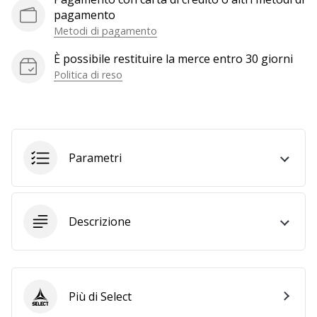
a
pagamento
noi
Metodi di pagamento
come
Brand
È possibile restituire la merce entro 30 giorni
Ambassador.
Politica di reso
Mostra
tutti gli
Parametri
articoli
Descrizione
Più di Select
Select