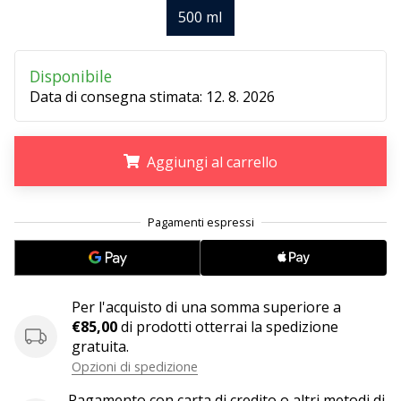
500 ml
25. 11. 2024
•
Disponibile
Tempo di lettura: 1 min.
Data di consegna stimata:
12. 8. 2026
Diventa
nostro
brand
Aggiungi al carrello
ambassador
WePlayHandball
.
.
.
Anche
tu
sei
un
Per l'acquisto di una somma superiore a
fanatico
€85,00
di prodotti otterrai la spedizione
dell'handball
gratuita.
come
Opzioni di spedizione
noi?
Unisciti
Pagamento con carta di credito o altri metodi di