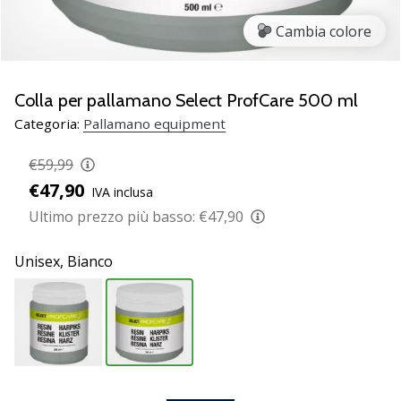
Scopri
Cambia colore
le
nuove
scarpe
da
Colla per pallamano Select ProfCare 500 ml
pallamano
Categoria:
Pallamano equipment
PUMA
Accelerate
€59,99
NITRO
€47,90
IVA inclusa
SQD
5!
Ultimo prezzo più basso:
€47,90
Conosci
gli
Unisex,
Bianco
aggiornamenti
tecnici
e
valuta
se
vale
la…