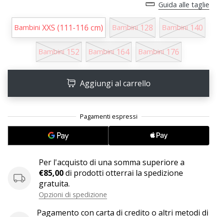
Guida alle taglie
25. 11. 2024
XXS (111-116 cm)
128
140
Bambini
Bambini
Bambini
•
Tempo di lettura: 1 min.
152
164
176
Bambini
Bambini
Bambini
Diventa
nostro
Aggiungi al carrello
brand
ambassador
WePlayHandball
Anche
tu
sei
un
Per l'acquisto di una somma superiore a
fanatico
€85,00
di prodotti otterrai la spedizione
dell'handball
gratuita.
come
Opzioni di spedizione
noi?
Unisciti
Pagamento con carta di credito o altri metodi di