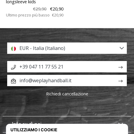
longsleeve kids
€29,90
€20,90
Ultimo prezzo più basso
€20,90
EUR - Italia (Italiano)
+39 047 11 77 55 21
info@weplayhandball.it
Richiedi cancellazione
Info su di noi