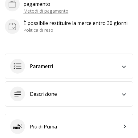
a
pagamento
noi
Metodi di pagamento
come
Brand
È possibile restituire la merce entro 30 giorni
Ambassador.
Politica di reso
Mostra
tutti gli
Parametri
articoli
Descrizione
Più di Puma
Puma