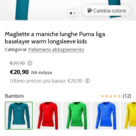
Scopri
Cambia colore
le
nuove
scarpe
da
Magliette a maniche lunghe Puma liga
pallamano
baselayer warm longsleeve kids
PUMA
Categoria:
Pallamano abbigliamento
Accelerate
NITRO
€29,90
SQD
€20,90
5!
IVA inclusa
Conosci
Ultimo prezzo più basso:
€20,90
gli
aggiornamenti
Recensioni
Bambini
(12)
tecnici
e
valuta
se
vale
la…