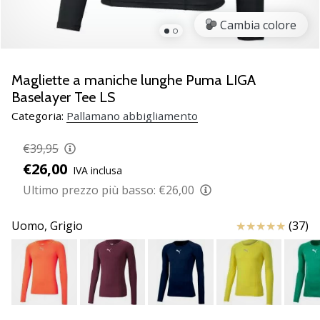
Scopri
Cambia colore
le
nuove
scarpe
da
Magliette a maniche lunghe Puma LIGA
pallamano
Baselayer Tee LS
PUMA
Categoria:
Pallamano abbigliamento
Accelerate
NITRO
€39,95
SQD
€26,00
5!
IVA inclusa
Conosci
Ultimo prezzo più basso:
€26,00
gli
aggiornamenti
Recensioni
Uomo,
Grigio
(37)
tecnici
e
valuta
se
vale
la…