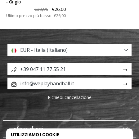
- Grigio
€39,95
€26,00
Ultimo prezzo più basso
€26,00
EUR - Italia (Italiano)
+39 047 11 77 55 21
info@weplayhandball.it
Richiedi cancellazione
Info su di noi