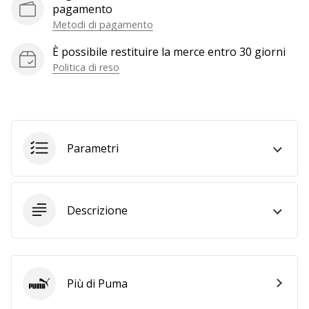
a
pagamento
noi
Metodi di pagamento
come
Brand
È possibile restituire la merce entro 30 giorni
Ambassador.
Politica di reso
Mostra
tutti gli
Parametri
articoli
Descrizione
Più di Puma
Puma