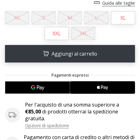
Guida alle taglie
25. 11. 2024
XS
S
M
L
XL
•
Tempo di lettura: 1 min.
XXL
3XL
Diventa
nostro
Aggiungi al carrello
brand
ambassador
WePlayHandball
Anche
tu
sei
un
Per l'acquisto di una somma superiore a
fanatico
€85,00
di prodotti otterrai la spedizione
dell'handball
gratuita.
come
Opzioni di spedizione
noi?
Unisciti
Pagamento con carta di credito o altri metodi di