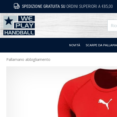
SPEDIZIONE GRATUITA SU
ORDINI SUPERIORI A €85,00
WePlayHandball.it
NOVITÁ
SCARPE DA PALLAM
Pallamano abbigliamento