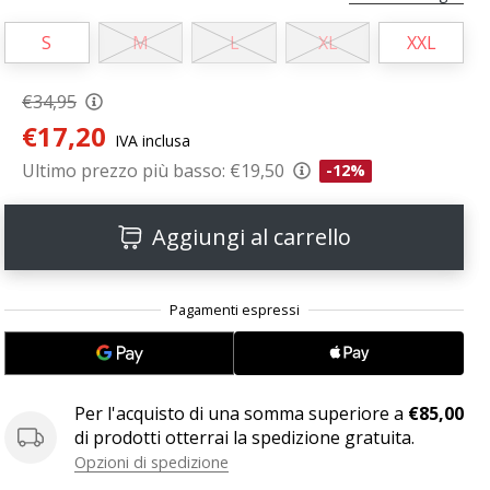
S
M
L
XL
XXL
€34,95
€17,20
IVA inclusa
Ultimo prezzo più basso:
€19,50
-12%
Aggiungi al carrello
Per l'acquisto di una somma superiore a
€85,00
di prodotti otterrai la spedizione gratuita.
Opzioni di spedizione