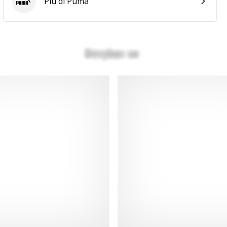
Più di Puma
Puma