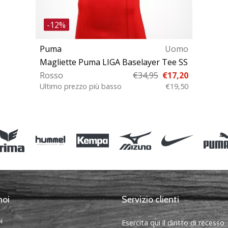
-12%
Puma
Uomo
Magliette Puma LIGA Baselayer Tee SS
Rosso
€34,95
€17,20
Ultimo prezzo più basso
€19,50
S XXL
noi
Servizio clienti
i
Esercita qui il diritto di recesso