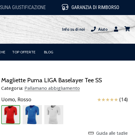
SUNA GIUSTIFICAZIONE
GARANZIA DI RIMBORSO
Info su di noi
Aiuto
Utente
carrel
CHE
TOP OFFERTE
BLOG
Magliette Puma LIGA Baselayer Tee SS
Categoria:
Pallamano abbigliamento
Recensioni
Uomo,
Rosso
(14)
Guida alle taglie