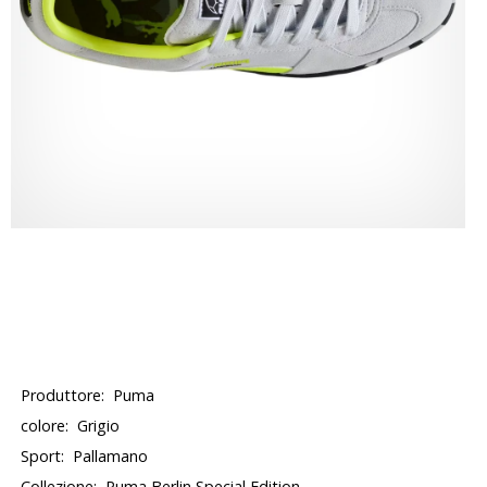
Produttore:
Puma
colore:
Grigio
Sport:
Pallamano
Collezione:
Puma Berlin Special Edition