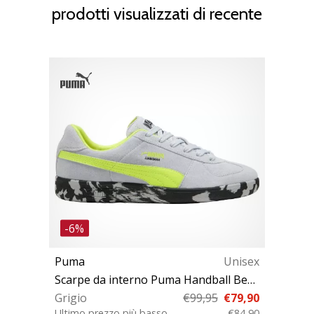
prodotti visualizzati di recente
-6%
Puma
Unisex
Scarpe da interno Puma Handball Berlin
Grigio
€99,95
€79,90
Ultimo prezzo più basso
€84,90