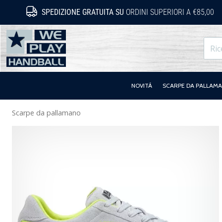
SPEDIZIONE GRATUITA SU
ORDINI SUPERIORI A €85,00
WePlayHandball.it
NOVITÁ
SCARPE DA PALLAM
Scarpe da pallamano