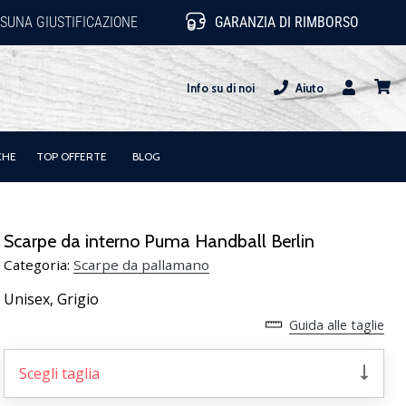
SUNA GIUSTIFICAZIONE
GARANZIA DI RIMBORSO
Info su di noi
Aiuto
Utente
carrel
CHE
TOP OFFERTE
BLOG
Scarpe da interno Puma Handball Berlin
Categoria:
Scarpe da pallamano
Unisex,
Grigio
Guida alle taglie
Scegli taglia