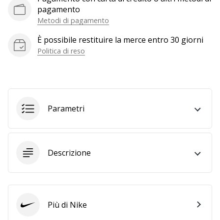
a
pagamento
noi
Metodi di pagamento
come
Brand
È possibile restituire la merce entro 30 giorni
Ambassador.
Politica di reso
Mostra
tutti gli
Parametri
articoli
Descrizione
Più di Nike
Nike