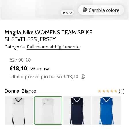
Scopri
Cambia colore
le
nuove
scarpe
da
Maglia Nike WOMENS TEAM SPIKE
pallamano
SLEEVELESS JERSEY
PUMA
Categoria:
Pallamano abbigliamento
Accelerate
NITRO
€27,00
SQD
€18,10
5!
IVA inclusa
Conosci
Ultimo prezzo più basso:
€18,10
gli
aggiornamenti
Recensioni
Donna,
Bianco
(1)
tecnici
e
valuta
se
vale
la…