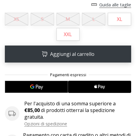
Guida alle taglie
25. 11. 2024
XS
S
M
L
XL
•
Tempo di lettura: 1 min.
XXL
Diventa
nostro
brand
Aggiungi al carrello
ambassador
WePlayHandball
Anche
tu
sei
un
Per l'acquisto di una somma superiore a
fanatico
€85,00
di prodotti otterrai la spedizione
dell'handball
gratuita.
come
Opzioni di spedizione
noi?
Unisciti
Pagamento con carta di credito o altri metodi di