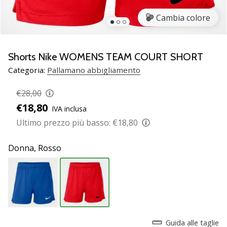
Scopri
Cambia colore
le
nuove
scarpe
da
Shorts Nike WOMENS TEAM COURT SHORT
pallamano
Categoria:
Pallamano abbigliamento
PUMA
Accelerate
€28,00
NITRO
€18,80
IVA inclusa
SQD
5!
Ultimo prezzo più basso:
€18,80
Conosci
gli
Donna,
Rosso
aggiornamenti
tecnici
e
valuta
se
vale
la…
Guida alle taglie