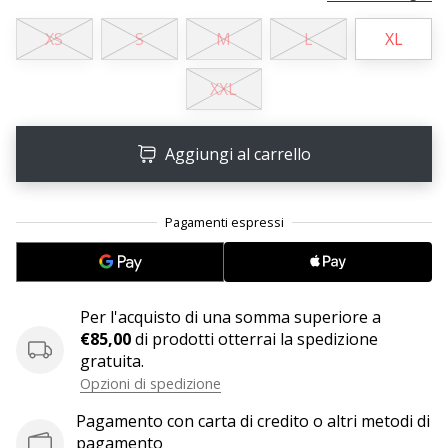
XS
S
M
L
XL
25. 11. 2024
•
XXL
Tempo di lettura: 1 min.
Diventa
nostro
Aggiungi al carrello
brand
ambassador
WePlayHandball
Anche
tu
sei
Per l'acquisto di una somma superiore a
un
€85,00
di prodotti otterrai la spedizione
fanatico
gratuita.
dell'handball
Opzioni di spedizione
come
noi?
Pagamento con carta di credito o altri metodi di
Unisciti
pagamento