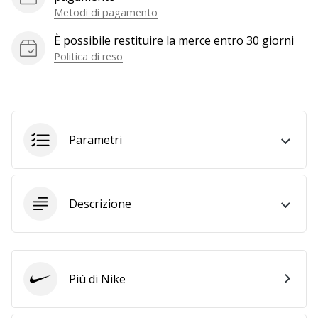
a
Metodi di pagamento
noi
come
È possibile restituire la merce entro 30 giorni
Brand
Politica di reso
Ambassador.
Mostra
Parametri
tutti gli
articoli
Descrizione
Più di Nike
Nike