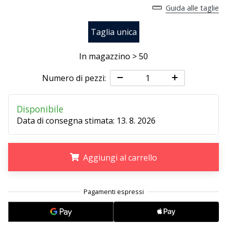
Guida alle taglie
25. 11. 2024
Taglia unica
•
Tempo di lettura: 1 min.
In magazzino > 50
Diventa
nostro
Numero di pezzi:
brand
ambassador
Disponibile
WePlayHandball
Data di consegna stimata:
13. 8. 2026
Anche
tu
sei
Aggiungi al carrello
un
fanatico
.
.
.
dell'handball
come
noi?
Unisciti