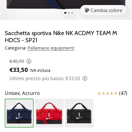
Scopri
Cambia colore
le
nuove
scarpe
da
Sacchetta sportiva Nike NK ACDMY TEAM M
pallamano
HDCS - SP21
PUMA
Categoria:
Pallamano equipment
Accelerate
NITRO
€49,99
SQD
€33,50
5!
IVA inclusa
Conosci
Ultimo prezzo più basso:
€33,50
gli
aggiornamenti
Recensioni
Unisex,
Azzurro
(47)
tecnici
e
valuta
se
vale
la…