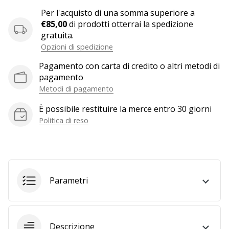
a
Per l'acquisto di una somma superiore a
noi
€85,00
di prodotti otterrai la spedizione
come
gratuita.
Brand
Opzioni di spedizione
Ambassador.
Pagamento con carta di credito o altri metodi di
pagamento
Metodi di pagamento
Mostra
tutti gli
È possibile restituire la merce entro 30 giorni
articoli
Politica di reso
Parametri
Descrizione