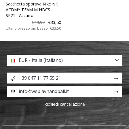
Sacchetta sportiva Nike NK
ACDMY TEAM M HDCS -
SP21
- Azzurro
€49,99
€33,50
Ultimo prezzo più basso
€33,50
EUR - Italia (Italiano)
+39 047 11 77 55 21
info@weplayhandball.it
Richiedi cancellazione