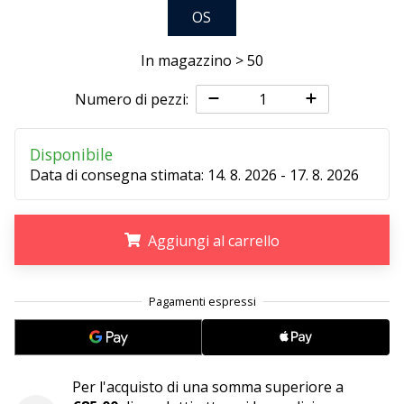
OS
25. 11. 2024
In magazzino > 50
•
Tempo di lettura: 1 min.
Numero di pezzi:
Diventa
nostro
Disponibile
brand
Data di consegna stimata:
14. 8. 2026 - 17. 8. 2026
ambassador
WePlayHandball
Anche
Aggiungi al carrello
tu
sei
.
.
.
un
fanatico
dell'handball
come
noi?
Per l'acquisto di una somma superiore a
Unisciti