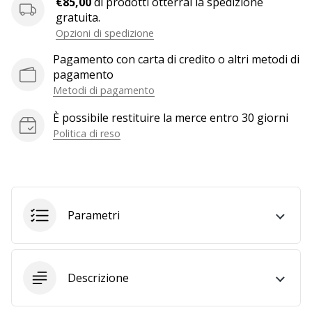
€85,00
di prodotti otterrai la spedizione
a
gratuita.
noi
Opzioni di spedizione
come
Brand
Pagamento con carta di credito o altri metodi di
Ambassador.
pagamento
Metodi di pagamento
È possibile restituire la merce entro 30 giorni
Mostra
Politica di reso
tutti gli
articoli
Parametri
Descrizione