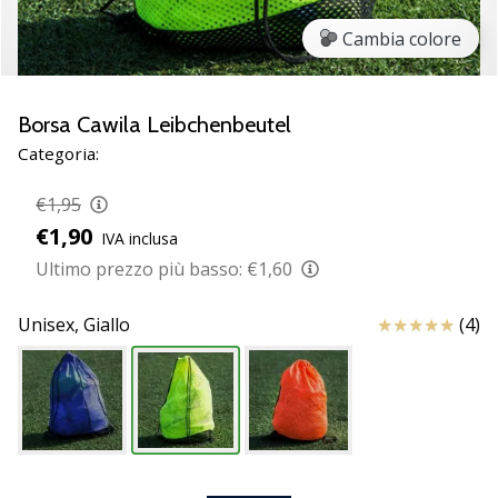
Scopri
Cambia colore
le
nuove
scarpe
da
Borsa Cawila Leibchenbeutel
pallamano
Categoria:
PUMA
Accelerate
€1,95
NITRO
€1,90
IVA inclusa
SQD
5!
Ultimo prezzo più basso:
€1,60
Conosci
gli
Recensioni
Unisex,
Giallo
(4)
aggiornamenti
tecnici
e
valuta
se
vale
la…