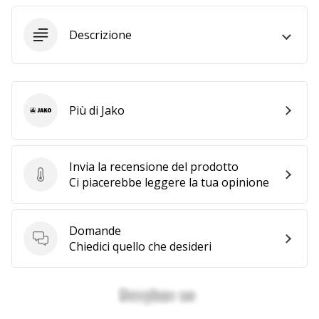
Descrizione
25. 11. 2024
•
Tempo di lettura: 1 min.
Diventa
nostro
Più di Jako
Jako
brand
ambassador
WePlayHandball
Invia la recensione del prodotto
Invia la recensione del prodotto
Ci piacerebbe leggere la tua opinione
Anche
tu
sei
un
Domande
Domande
fanatico
Chiedici quello che desideri
dell'handball
come
noi?
Unisciti