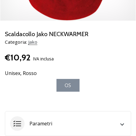
Scopri
le
nuove
scarpe
da
Scaldacollo Jako NECKWARMER
pallamano
Categoria:
Jako
PUMA
Accelerate
€10,92
NITRO
IVA inclusa
SQD
5!
Unisex,
Rosso
Conosci
OS
gli
aggiornamenti
tecnici
e
valuta
se
Parametri
vale
la…