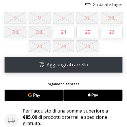
Guida alle taglie
25. 11. 2024
S
M
L
XL
3XL
•
Tempo di lettura: 1 min.
4XL
2XL
24
25
26
Diventa
nostro
28
29
30
brand
ambassador
WePlayHandball
Aggiungi al carrello
Anche
tu
sei
un
fanatico
dell'handball
come
Per l'acquisto di una somma superiore a
noi?
€85,00
di prodotti otterrai la spedizione
Unisciti
gratuita.