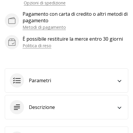
a
Opzioni di spedizione
noi
Pagamento con carta di credito o altri metodi di
come
pagamento
Brand
Metodi di pagamento
Ambassador.
È possibile restituire la merce entro 30 giorni
Politica di reso
Mostra
tutti gli
articoli
Parametri
Descrizione