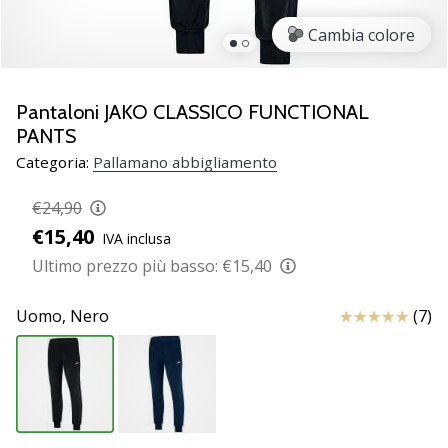
Scopri
Cambia colore
le
nuove
scarpe
da
Pantaloni JAKO CLASSICO FUNCTIONAL
pallamano
PANTS
PUMA
Categoria:
Pallamano abbigliamento
Accelerate
NITRO
€24,90
SQD
€15,40
5!
IVA inclusa
Conosci
Ultimo prezzo più basso:
€15,40
gli
aggiornamenti
Recensioni
Uomo,
Nero
(7)
tecnici
e
valuta
se
vale
la…