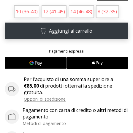
10 (36-40)
12 (41-45)
14 (46-48)
8 (32-35)
25. 11. 2024
•
Tempo di lettura: 1 min.
Aggiungi al carrello
Diventa
nostro
brand
ambassador
WePlayHandball
Anche
Per l'acquisto di una somma superiore a
tu
€85,00
di prodotti otterrai la spedizione
sei
gratuita.
un
Opzioni di spedizione
fanatico
dell'handball
Pagamento con carta di credito o altri metodi di
come
pagamento
noi?
Metodi di pagamento
Unisciti