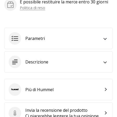
È possibile restituire la merce entro 30 giorni
a
noi
Politica di reso
come
Brand
Ambassador.
Parametri
Mostra
tutti gli
articoli
Descrizione
Più di Hummel
Hummel
Invia la recensione del prodotto
Invia la recensione del prodotto
Ci piacerebbe leggere la tua opinione