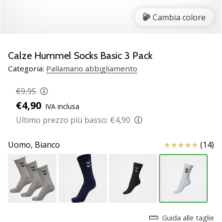
Scopri
Cambia colore
le
nuove
scarpe
da
Calze Hummel Socks Basic 3 Pack
pallamano
Categoria:
Pallamano abbigliamento
PUMA
Accelerate
€9,95
NITRO
€4,90
IVA inclusa
SQD
5!
Ultimo prezzo più basso:
€4,90
Conosci
gli
Recensioni
Uomo,
Bianco
(14)
aggiornamenti
tecnici
e
valuta
se
vale
la…
Guida alle taglie