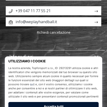
+39 047 11 77 55 21
info@weplayhandball.it
Richiedi cancellazione
Info su di noi
Servizio clienti
WePlayHandball.it