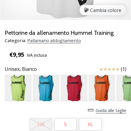
Scopri
Cambia colore
le
nuove
scarpe
da
Pettorine da allenamento Hummel Training
pallamano
Categoria:
Pallamano abbigliamento
PUMA
Accelerate
€9,95
IVA inclusa
NITRO
SQD
Recensioni
Unisex,
Bianco
(1)
5!
Conosci
gli
aggiornamenti
tecnici
e
valuta
Guida alle taglie
se
vale
128
S
XL
la…