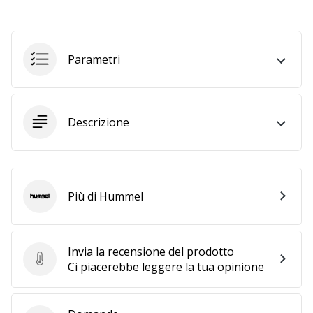
a
noi
come
Brand
Parametri
Ambassador.
Descrizione
Mostra
tutti gli
articoli
Più di Hummel
Hummel
Invia la recensione del prodotto
Invia la recensione del prodotto
Ci piacerebbe leggere la tua opinione