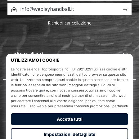
info@weplayhandball.it
Richiedi cancellazione
Info su di noi
Servizio clienti
WePlayHandball.it
Topforsport s. r. o., Dukelská třída 1666/106, Brno, 614 00
codice fiscale: CZ29213291