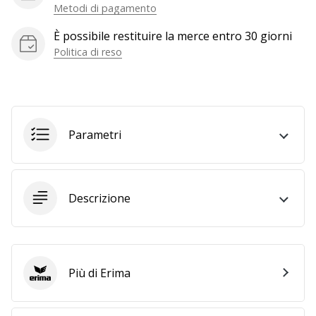
a
Metodi di pagamento
noi
È possibile restituire la merce entro 30 giorni
come
Brand
Politica di reso
Ambassador.
Mostra
Parametri
tutti gli
articoli
Descrizione
Più di Erima
Erima