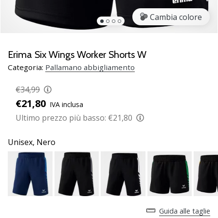
Scopri
Cambia colore
le
nuove
scarpe
da
Erima Six Wings Worker Shorts W
pallamano
Categoria:
Pallamano abbigliamento
PUMA
Accelerate
€34,99
NITRO
€21,80
IVA inclusa
SQD
5!
Ultimo prezzo più basso:
€21,80
Conosci
gli
Unisex,
Nero
aggiornamenti
tecnici
e
valuta
se
vale
Guida alle taglie
la…