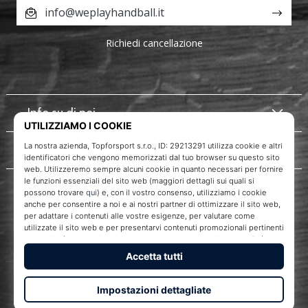
info@weplayhandball.it
Richiedi cancellazione
Info su di noi
Servizio clienti
WePlayHandball.it
Topforsport s. r. o., Dukelská třída 1666/106, Brno, 614 00
codice fiscale: CZ29213291
© 2010 – 2026
WePlayHandball.it