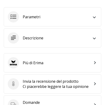
25. 11. 2024
Parametri
•
Tempo di lettura: 1 min.
Diventa
nostro
Descrizione
brand
ambassador
WePlayHandball
Anche
Più di Erima
Erima
tu
sei
un
fanatico
Invia la recensione del prodotto
dell'handball
Invia la recensione del prodotto
Ci piacerebbe leggere la tua opinione
come
noi?
Unisciti
Domande