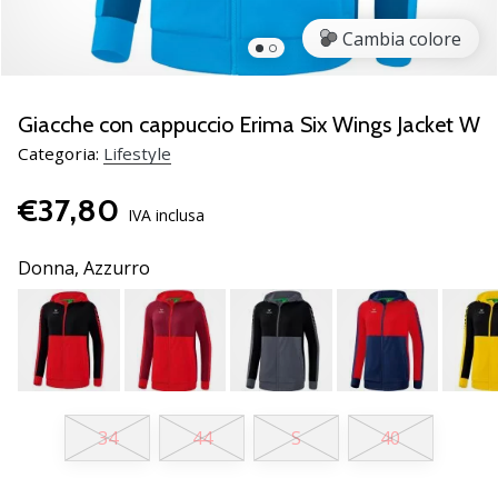
Scopri
Cambia colore
le
nuove
scarpe
da
Giacche con cappuccio Erima Six Wings Jacket W
pallamano
Categoria:
Lifestyle
PUMA
Accelerate
€37,80
NITRO
IVA inclusa
SQD
5!
Donna,
Azzurro
Conosci
gli
aggiornamenti
tecnici
e
valuta
se
34
44
S
40
vale
la…