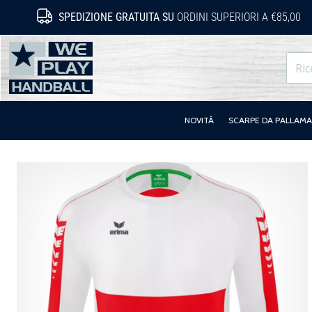
SPEDIZIONE GRATUITA SU
ORDINI SUPERIORI A €85,00
WePlayHandball.it
NOVITÁ
SCARPE DA PALLAM