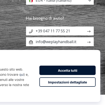
EUR - Italia (Italiano)
Hai bisogno di aiuto?
+39 047 11 77 55 21
info@weplayhandball.it
Z29213291