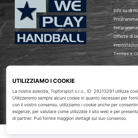
Info su di no
Programma
Programma d
Offerte di l
Impostazion
WePlayHandball.it
Termini e co
Topforsp