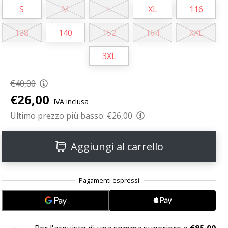
S
M
L
XL
116
128
140
152
164
XXL
3XL
€40,00
€26,00
IVA inclusa
Ultimo prezzo più basso:
€26,00
Aggiungi al carrello