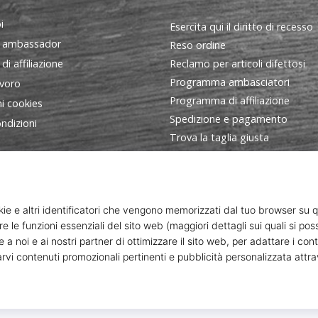
i
Esercita qui il diritto di recesso
 ambassador
Reso ordine
i affiliazione
Reclamo per articoli difettosi
Programma ambasciatori
avoro
Programma di affiliazione
i cookies
Spedizione e pagamento
ndizioni
Trova la taglia giusta
Contatto
FAQ - Domande frequenti
Informativa sulla privacy
ort s. r. o., Dukelská třída 1666/106, Brno, 614 00 codice fiscale: C
© 2010 – 2026
WePlayHandball.it