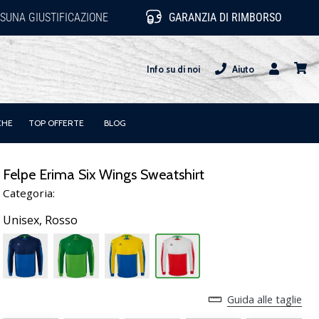
SUNA GIUSTIFICAZIONE
GARANZIA DI RIMBORSO
Info su di noi
Aiuto
Utente
carrel
CHE
TOP OFFERTE
BLOG
Felpe Erima Six Wings Sweatshirt
Categoria:
Unisex,
Rosso
Guida alle taglie