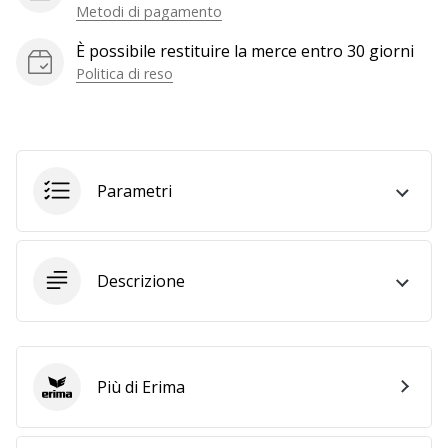
a
Metodi di pagamento
noi
È possibile restituire la merce entro 30 giorni
come
Brand
Politica di reso
Ambassador.
Mostra
Parametri
tutti gli
articoli
Descrizione
Più di Erima
Erima