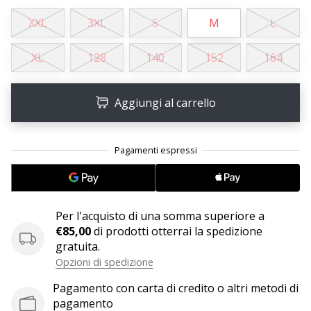
XXL
3XL
S
M
L
25. 11. 2024
•
XL
128
140
152
164
Tempo di lettura: 1 min.
Diventa
Aggiungi al carrello
nostro
brand
ambassador
WePlayHandball
Anche
tu
sei
Per l'acquisto di una somma superiore a
un
€85,00
di prodotti otterrai la spedizione
fanatico
gratuita.
dell'handball
Opzioni di spedizione
come
noi?
Pagamento con carta di credito o altri metodi di
Unisciti
pagamento