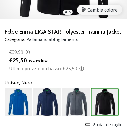
Scopri
Cambia colore
le
nuove
scarpe
da
Felpe Erima LIGA STAR Polyester Training Jacket
pallamano
Categoria:
Pallamano abbigliamento
PUMA
Accelerate
€39,99
NITRO
€25,50
IVA inclusa
SQD
5!
Ultimo prezzo più basso:
€25,50
Conosci
gli
Unisex,
Nero
aggiornamenti
tecnici
e
valuta
se
vale
la…
Guida alle taglie