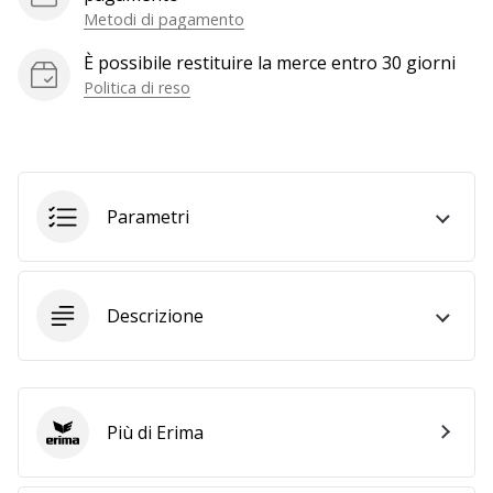
a
Metodi di pagamento
noi
come
È possibile restituire la merce entro 30 giorni
Brand
Politica di reso
Ambassador.
Mostra
Parametri
tutti gli
articoli
Descrizione
Più di Erima
Erima