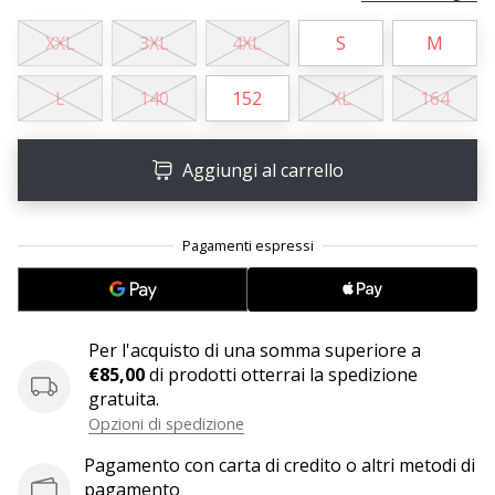
XXL
3XL
4XL
S
M
25. 11. 2024
•
L
140
152
XL
164
Tempo di lettura: 1 min.
Diventa
nostro
Aggiungi al carrello
brand
ambassador
WePlayHandball
Anche
tu
sei
Per l'acquisto di una somma superiore a
un
€85,00
di prodotti otterrai la spedizione
fanatico
gratuita.
dell'handball
Opzioni di spedizione
come
noi?
Pagamento con carta di credito o altri metodi di
Unisciti
pagamento