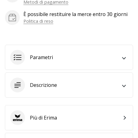
a
Metodi di pagamento
noi
È possibile restituire la merce entro 30 giorni
come
Politica di reso
Brand
Ambassador.
Mostra
Parametri
tutti gli
articoli
Descrizione
Più di Erima
Erima