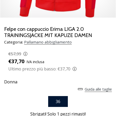
Scopri
le
nuove
scarpe
da
Felpe con cappuccio Erima LIGA 2.0
pallamano
TRAININGSJACKE MIT KAPUZE DAMEN
PUMA
Categoria:
Pallamano abbigliamento
Accelerate
NITRO
€57,99
SQD
€37,70
5!
IVA inclusa
Conosci
Ultimo prezzo più basso:
€37,70
gli
aggiornamenti
Donna
tecnici
Guida alle taglie
e
valuta
36
se
vale
la…
Sbrigati! Solo
1 pezzi rimasti
!