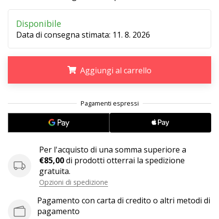
Disponibile
25. 11. 2024
Data di consegna stimata:
11. 8. 2026
•
Tempo di lettura: 1 min.
Diventa
Aggiungi al carrello
nostro
brand
.
.
.
ambassador
WePlayHandball
Anche
tu
sei
Per l'acquisto di una somma superiore a
un
€85,00
di prodotti otterrai la spedizione
fanatico
gratuita.
dell'handball
Opzioni di spedizione
come
Pagamento con carta di credito o altri metodi di
noi?
pagamento
Unisciti