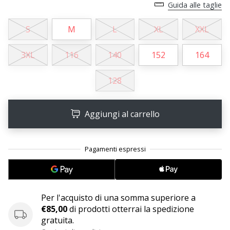
Guida alle taglie
25. 11. 2024
S
M
L
XL
XXL
•
Tempo di lettura: 1 min.
3XL
116
140
152
164
Diventa
nostro
128
brand
ambassador
Aggiungi al carrello
WePlayHandball
Anche
tu
sei
un
fanatico
dell'handball
Per l'acquisto di una somma superiore a
come
€85,00
di prodotti otterrai la spedizione
noi?
gratuita.
Unisciti