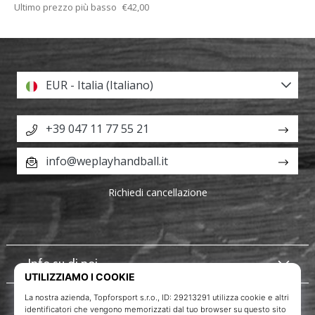
Ultimo prezzo più basso
€42,00
EUR - Italia (Italiano)
+39 047 11 77 55 21
info@weplayhandball.it
Richiedi cancellazione
Info su di noi
Servizio clienti