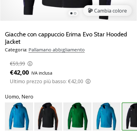
Scopri
Cambia colore
le
nuove
scarpe
da
Giacche con cappuccio Erima Evo Star Hooded
pallamano
Jacket
PUMA
Categoria:
Pallamano abbigliamento
Accelerate
NITRO
€59,99
SQD
€42,00
5!
IVA inclusa
Conosci
Ultimo prezzo più basso:
€42,00
gli
aggiornamenti
Uomo,
Nero
tecnici
e
valuta
se
vale
la…