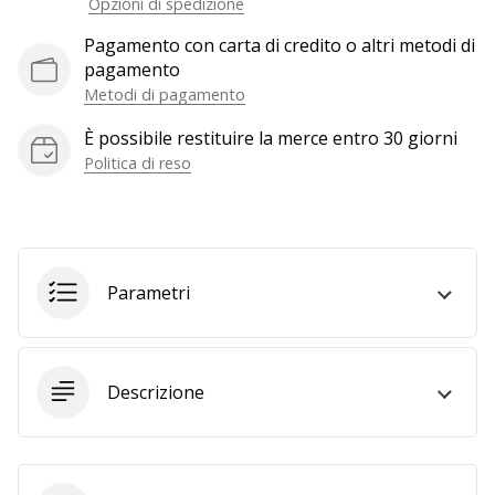
Opzioni di spedizione
a
noi
Pagamento con carta di credito o altri metodi di
come
pagamento
Brand
Metodi di pagamento
Ambassador.
È possibile restituire la merce entro 30 giorni
Politica di reso
Mostra
tutti gli
articoli
Parametri
Descrizione