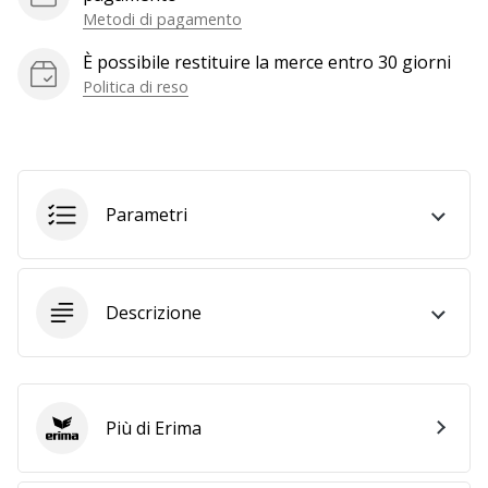
a
Metodi di pagamento
noi
come
È possibile restituire la merce entro 30 giorni
Brand
Politica di reso
Ambassador.
Mostra
Parametri
tutti gli
articoli
Descrizione
Più di Erima
Erima