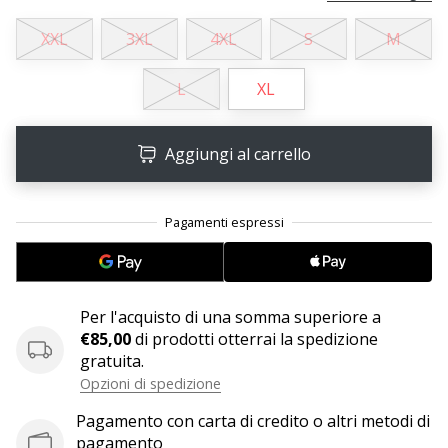
XXL
3XL
4XL
S
M
25. 11. 2024
•
L
XL
Tempo di lettura: 1 min.
Diventa
nostro
Aggiungi al carrello
brand
ambassador
WePlayHandball
Anche
tu
sei
Per l'acquisto di una somma superiore a
un
€85,00
di prodotti otterrai la spedizione
fanatico
gratuita.
dell'handball
Opzioni di spedizione
come
noi?
Pagamento con carta di credito o altri metodi di
Unisciti
pagamento