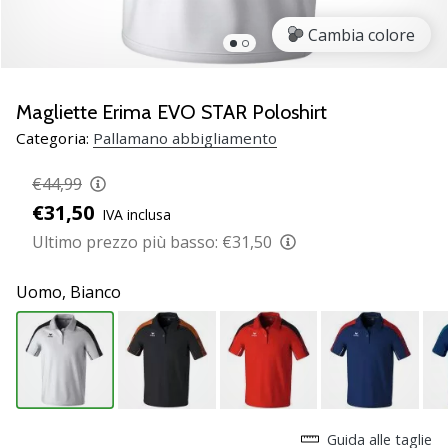
Scopri
Cambia colore
le
nuove
scarpe
da
Magliette Erima EVO STAR Poloshirt
pallamano
Categoria:
Pallamano abbigliamento
PUMA
Accelerate
€44,99
NITRO
€31,50
IVA inclusa
SQD
5!
Ultimo prezzo più basso:
€31,50
Conosci
gli
Uomo,
Bianco
aggiornamenti
tecnici
e
valuta
se
vale
la…
Guida alle taglie