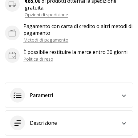
€85,00
di prodotti otterrai la spedizione
a
gratuita.
noi
Opzioni di spedizione
come
Brand
Pagamento con carta di credito o altri metodi di
Ambassador.
pagamento
Metodi di pagamento
È possibile restituire la merce entro 30 giorni
Mostra
Politica di reso
tutti gli
articoli
Parametri
Descrizione