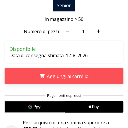
Senior
25. 11. 2024
In magazzino > 50
•
Tempo di lettura: 1 min.
Numero di pezzi:
Diventa
nostro
Disponibile
brand
Data di consegna stimata:
12. 8. 2026
ambassador
WePlayHandball
Anche
Aggiungi al carrello
tu
sei
.
.
.
un
fanatico
dell'handball
come
noi?
Per l'acquisto di una somma superiore a
Unisciti