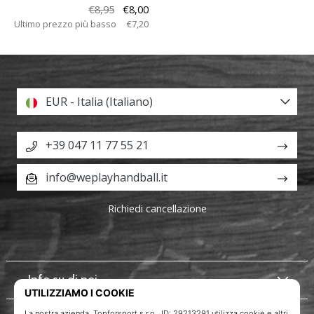
€8,95
€8,00
Ultimo prezzo più basso
€7,20
EUR - Italia (Italiano)
+39 047 11 77 55 21
info@weplayhandball.it
Richiedi cancellazione
Info su di noi