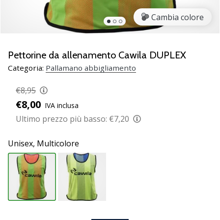
Scopri
Cambia colore
le
nuove
scarpe
da
Pettorine da allenamento Cawila DUPLEX
pallamano
Categoria:
Pallamano abbigliamento
PUMA
Accelerate
€8,95
NITRO
€8,00
IVA inclusa
SQD
5!
Ultimo prezzo più basso:
€7,20
Conosci
gli
Unisex,
Multicolore
aggiornamenti
tecnici
e
valuta
se
vale
la…