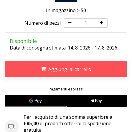
In magazzino > 50
25. 11. 2024
•
Numero di pezzi:
Tempo di lettura: 1 min.
Diventa
Disponibile
nostro
Data di consegna stimata:
14. 8. 2026 - 17. 8. 2026
brand
ambassador
WePlayHandball
Aggiungi al carrello
Anche
tu
.
.
.
sei
un
fanatico
dell'handball
come
Per l'acquisto di una somma superiore a
noi?
€85,00
di prodotti otterrai la spedizione
Unisciti
gratuita.