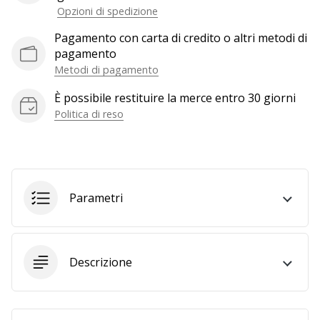
a
Opzioni di spedizione
noi
come
Pagamento con carta di credito o altri metodi di
Brand
pagamento
Ambassador.
Metodi di pagamento
È possibile restituire la merce entro 30 giorni
Politica di reso
Mostra
tutti gli
articoli
Parametri
Descrizione