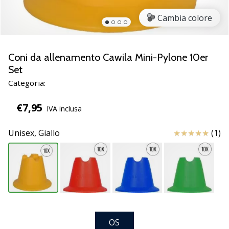
Scopri
Cambia colore
le
nuove
scarpe
da
Coni da allenamento Cawila Mini-Pylone 10er
pallamano
Set
PUMA
Categoria:
Accelerate
NITRO
€7,95
IVA inclusa
SQD
5!
Recensioni
Unisex,
Giallo
(1)
Conosci
gli
aggiornamenti
tecnici
e
valuta
se
vale
OS
la…