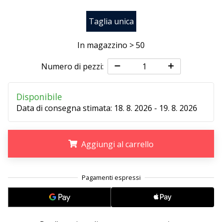
Taglia unica
25. 11. 2024
•
In magazzino > 50
Tempo di lettura: 1 min.
Diventa
Numero di pezzi:
nostro
brand
Disponibile
ambassador
Data di consegna stimata:
18. 8. 2026 - 19. 8. 2026
WePlayHandball
Anche
tu
Aggiungi al carrello
sei
un
.
.
.
fanatico
dell'handball
come
noi?
Unisciti