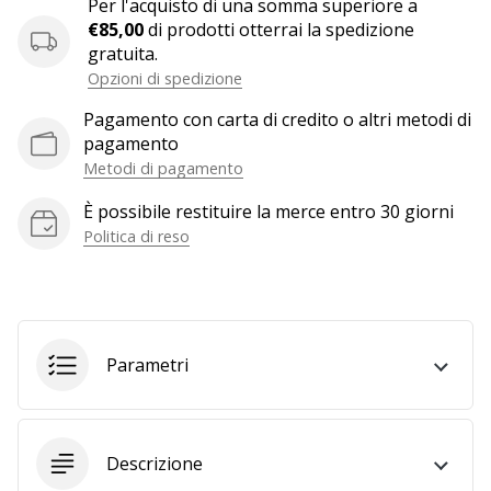
Per l'acquisto di una somma superiore a
a
€85,00
di prodotti otterrai la spedizione
noi
gratuita.
come
Opzioni di spedizione
Brand
Ambassador.
Pagamento con carta di credito o altri metodi di
pagamento
Metodi di pagamento
Mostra
È possibile restituire la merce entro 30 giorni
tutti gli
Politica di reso
articoli
Parametri
Descrizione