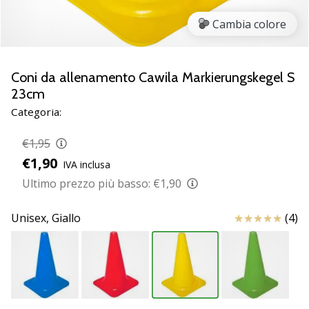
Scopri
Cambia colore
le
nuove
scarpe
da
Coni da allenamento Cawila Markierungskegel S
pallamano
23cm
PUMA
Categoria:
Accelerate
NITRO
€1,95
SQD
€1,90
5!
IVA inclusa
Conosci
Ultimo prezzo più basso:
€1,90
gli
aggiornamenti
Recensioni
Unisex,
Giallo
(4)
tecnici
e
valuta
se
vale
la…