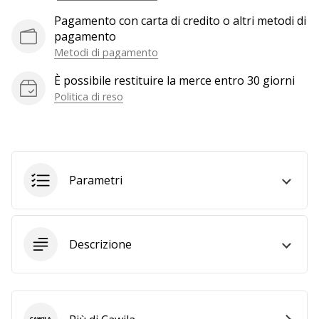
a
Pagamento con carta di credito o altri metodi di
noi
pagamento
come
Brand
Metodi di pagamento
Ambassador.
È possibile restituire la merce entro 30 giorni
Politica di reso
Mostra
tutti gli
articoli
Parametri
Descrizione