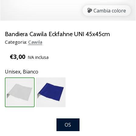
Scopri
Cambia colore
le
nuove
scarpe
da
Bandiera Cawila Eckfahne UNI 45x45cm
pallamano
Categoria:
Cawila
PUMA
Accelerate
€3,00
IVA inclusa
NITRO
SQD
Unisex,
Bianco
5!
Conosci
gli
aggiornamenti
tecnici
e
valuta
se
OS
vale
la…