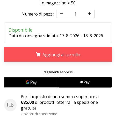
In magazzino > 50
Numero di pezzi:
25. 11. 2024
•
Tempo di lettura: 1 min.
Disponibile
Diventa
Data di consegna stimata:
17. 8. 2026 - 18. 8. 2026
nostro
brand
ambassador
Aggiungi al carrello
WePlayHandball
Anche
.
.
.
tu
sei
un
fanatico
dell'handball
Per l'acquisto di una somma superiore a
come
€85,00
di prodotti otterrai la spedizione
noi?
gratuita.
Unisciti
Opzioni di spedizione