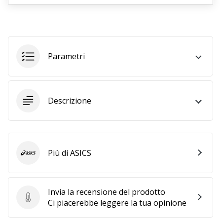
25. 11. 2024
•
Tempo di lettura: 1 min.
Parametri
Diventa
nostro
brand
ambassador
Descrizione
WePlayHandball
Anche
tu
sei
Più di ASICS
ASICS
un
fanatico
dell'handball
Invia la recensione del prodotto
come
Invia la recensione del prodotto
Ci piacerebbe leggere la tua opinione
noi?
Unisciti