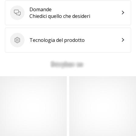
a
noi
Domande
come
Domande
Chiedici quello che desideri
Brand
Ambassador.
Tecnologia del prodotto
Tecnologia del prodotto
Mostra
tutti gli
articoli