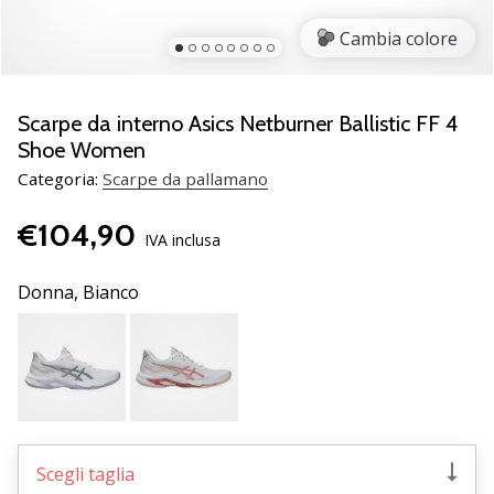
Scopri
Cambia colore
le
nuove
scarpe
da
Scarpe da interno Asics Netburner Ballistic FF 4
pallamano
Shoe Women
PUMA
Categoria:
Scarpe da pallamano
Accelerate
NITRO
€104,90
SQD
IVA inclusa
5!
Conosci
Donna,
Bianco
gli
aggiornamenti
tecnici
e
valuta
se
vale
Scegli taglia
la…