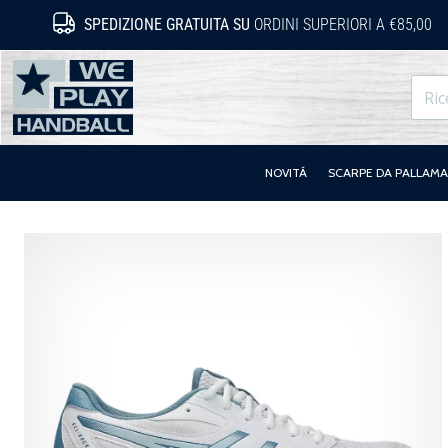
SPEDIZIONE GRATUITA SU
ORDINI SUPERIORI A €85,00
WePlayHandball.it
NOVITÁ
SCARPE DA PALLAM