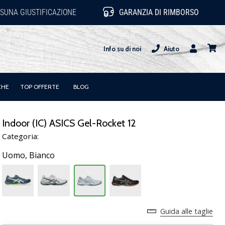
SUNA GIUSTIFICAZIONE
GARANZIA DI RIMBORSO
Info su di noi
Aiuto
Utente
carrel
CHE
TOP OFFERTE
BLOG
Indoor (IC) ASICS Gel-Rocket 12
Categoria:
Uomo,
Bianco
Guida alle taglie