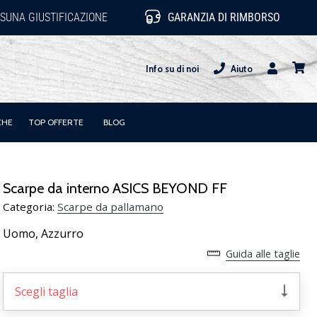
SUNA GIUSTIFICAZIONE
GARANZIA DI RIMBORSO
Info su di noi
Aiuto
Utente
carrel
CHE
TOP OFFERTE
BLOG
Scarpe da interno ASICS BEYOND FF
Categoria:
Scarpe da pallamano
Uomo,
Azzurro
Guida alle taglie
Scegli taglia