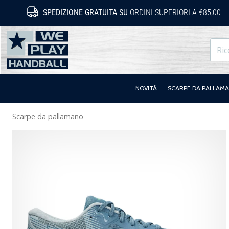
SPEDIZIONE GRATUITA SU
ORDINI SUPERIORI A €85,00
WePlayHandball.it
NOVITÁ
SCARPE DA PALLAM
Scarpe da pallamano