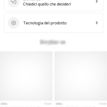
a
Domande
Chiedici quello che desideri
noi
come
Brand
Ambassador.
Tecnologia del prodotto
Tecnologia del prodotto
Mostra
tutti gli
articoli