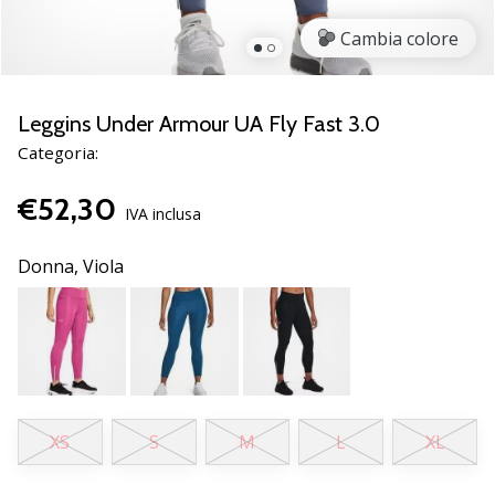
Scopri
Cambia colore
le
nuove
scarpe
da
Leggins Under Armour UA Fly Fast 3.0
pallamano
Categoria:
PUMA
Accelerate
€52,30
NITRO
IVA inclusa
SQD
5!
Donna,
Viola
Conosci
gli
aggiornamenti
tecnici
e
valuta
se
XS
S
M
L
XL
vale
la…