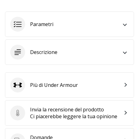
25. 11. 2024
•
Parametri
Tempo di lettura: 1 min.
Diventa
nostro
Descrizione
brand
ambassador
WePlayHandball
Anche
Più di Under Armour
tu
Under Armour
sei
un
fanatico
Invia la recensione del prodotto
dell'handball
Invia la recensione del prodotto
Ci piacerebbe leggere la tua opinione
come
noi?
Unisciti
Domande