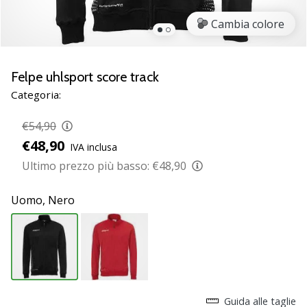
Scopri
Cambia colore
le
nuove
scarpe
da
Felpe uhlsport score track
pallamano
Categoria:
PUMA
Accelerate
€54,90
NITRO
€48,90
IVA inclusa
SQD
5!
Ultimo prezzo più basso:
€48,90
Conosci
gli
Uomo,
Nero
aggiornamenti
tecnici
e
valuta
se
vale
la…
Guida alle taglie