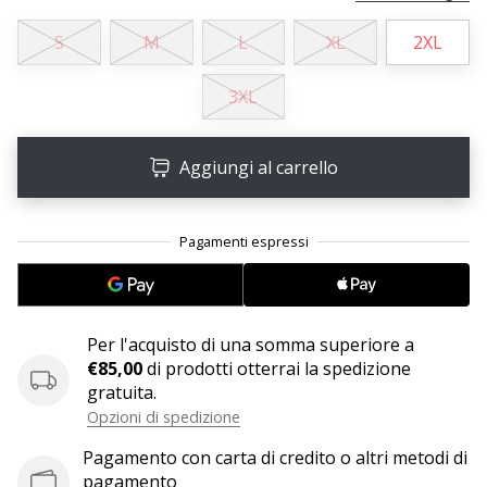
S
M
L
XL
2XL
25. 11. 2024
•
3XL
Tempo di lettura: 1 min.
Diventa
nostro
Aggiungi al carrello
brand
ambassador
WePlayHandball
Anche
tu
sei
Per l'acquisto di una somma superiore a
un
€85,00
di prodotti otterrai la spedizione
fanatico
gratuita.
dell'handball
Opzioni di spedizione
come
noi?
Pagamento con carta di credito o altri metodi di
Unisciti
pagamento