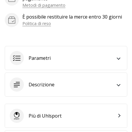
a
Metodi di pagamento
noi
come
È possibile restituire la merce entro 30 giorni
Brand
Politica di reso
Ambassador.
Mostra
Parametri
tutti gli
articoli
Descrizione
Più di Uhlsport
Uhlsport