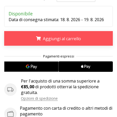
Disponibile
25. 11. 2024
Data di consegna stimata:
18. 8. 2026 - 19. 8. 2026
•
Tempo di lettura: 1 min.
Diventa
Aggiungi al carrello
nostro
brand
ambassador
.
.
.
WePlayHandball
Anche
tu
sei
Per l'acquisto di una somma superiore a
un
€85,00
di prodotti otterrai la spedizione
fanatico
gratuita.
dell'handball
Opzioni di spedizione
come
noi?
Pagamento con carta di credito o altri metodi di
Unisciti
pagamento