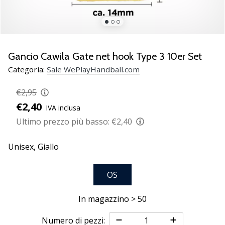
Scopri
le
nuove
scarpe
da
Gancio Cawila Gate net hook Type 3 10er Set
pallamano
Categoria:
Sale WePlayHandball.com
PUMA
Accelerate
€2,95
NITRO
€2,40
IVA inclusa
SQD
5!
Ultimo prezzo più basso:
€2,40
Conosci
gli
Unisex,
Giallo
aggiornamenti
tecnici
OS
e
valuta
se
In magazzino > 50
vale
la…
Numero di pezzi: