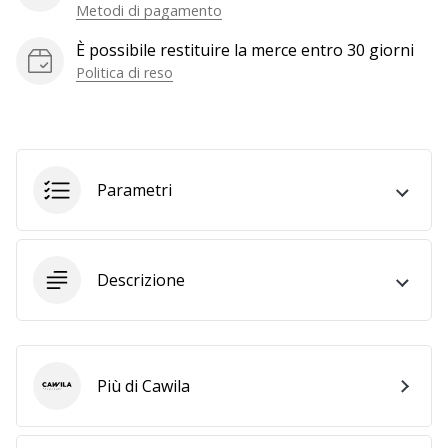
a
Metodi di pagamento
noi
È possibile restituire la merce entro 30 giorni
come
Brand
Politica di reso
Ambassador.
Mostra
Parametri
tutti gli
articoli
Descrizione
Più di Cawila
Cawila