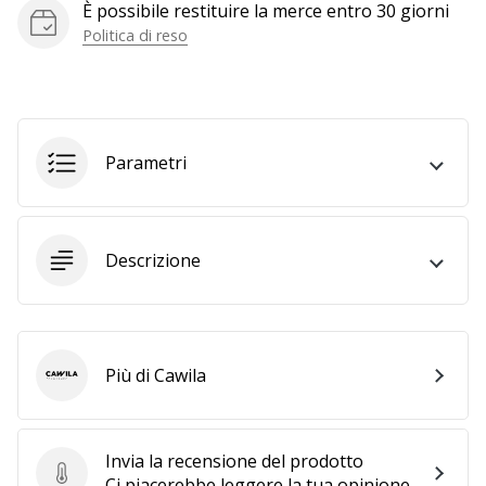
a
È possibile restituire la merce entro 30 giorni
noi
Politica di reso
come
Brand
Ambassador.
Parametri
Mostra
tutti gli
articoli
Descrizione
Più di Cawila
Cawila
Invia la recensione del prodotto
Invia la recensione del prodotto
Ci piacerebbe leggere la tua opinione