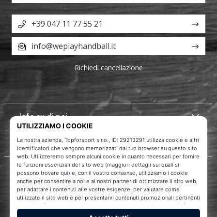
+39 047 11 77 55 21
info@weplayhandball.it
Richiedi cancellazione
Info su di noi
Servizio clienti
WePlayHandball.it