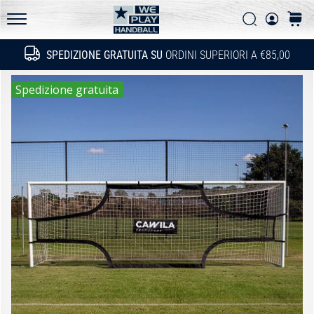
gli
Ricerca
carrel
aggiornamenti
WePlayHandball.it
tecnici
SPEDIZIONE GRATUITA SU
ORDINI SUPERIORI A €85,00
Ricerca
e
valuta
Spedizione gratuita
se
vale
la
pena…
15. 5. 2026
•
Tempo di lettura: 3 min.
PUMA
Accelerate
NITRO
SQD
5