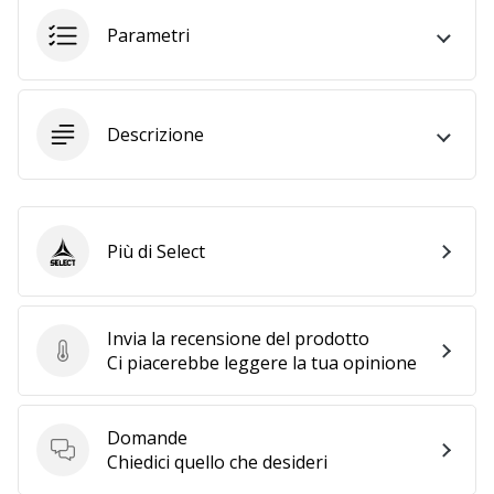
a
noi
Parametri
come
Brand
Ambassador.
Descrizione
Mostra
tutti gli
articoli
Più di Select
Select
Invia la recensione del prodotto
Invia la recensione del prodotto
Ci piacerebbe leggere la tua opinione
Domande
Domande
Chiedici quello che desideri