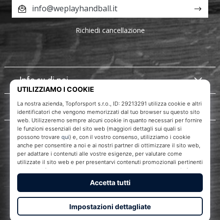
info@weplayhandball.it
Richiedi cancellazione
Info su di noi
Servizio clienti
WePlayHandball.it
Topforsport s. r. o., Dukelská třída 1666/106, Brno, 614 00
codice fiscale: CZ29213291
© 2010 – 2026
WePlayHandball.it