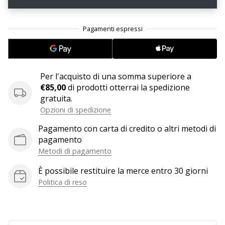
25. 11. 2024
•
Tempo di lettura: 1 min.
Diventa
Per l'acquisto di una somma superiore a
nostro
€85,00
di prodotti otterrai la spedizione
brand
gratuita.
ambassador
Opzioni di spedizione
WePlayHandball
Pagamento con carta di credito o altri metodi di
Anche
pagamento
tu
sei
Metodi di pagamento
un
È possibile restituire la merce entro 30 giorni
fanatico
Politica di reso
dell'handball
come
noi?
Unisciti