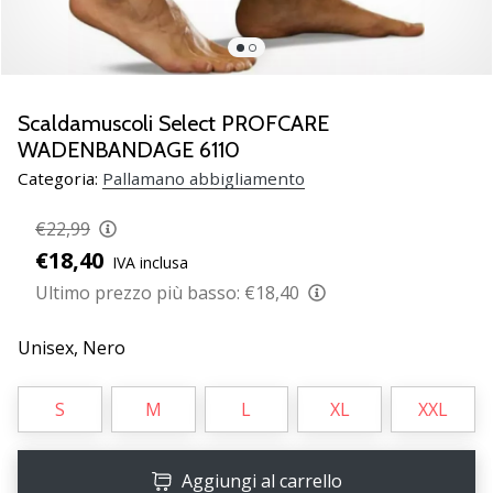
Scopri
le
nuove
scarpe
da
Scaldamuscoli Select PROFCARE
pallamano
WADENBANDAGE 6110
PUMA
Categoria:
Pallamano abbigliamento
Accelerate
NITRO
€22,99
SQD
€18,40
5!
IVA inclusa
Conosci
Ultimo prezzo più basso:
€18,40
gli
aggiornamenti
Unisex,
Nero
tecnici
e
valuta
S
M
L
XL
XXL
se
vale
la…
Aggiungi al carrello